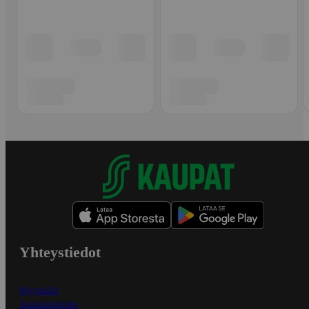
Yhteystiedot
Myymälät
Asiakaspalvelu