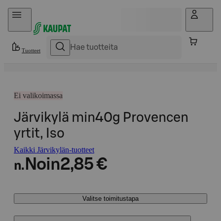
Hyppää sisältöön
Tuotteet
Ei valikoimassa
Järvikylä min40g Provencen
yrtit, Iso
Kaikki Järvikylän-tuotteet
Noin
2,85 €
n.
Valitse toimitustapa