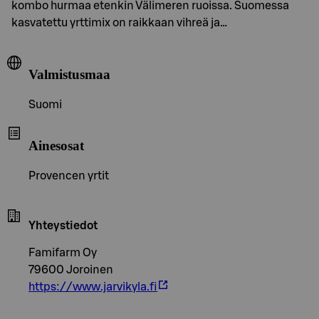
kombo hurmaa etenkin Välimeren ruoissa. Suomessa
kasvatettu yrttimix on raikkaan vihreä ja…
Valmistusmaa
Suomi
Ainesosat
Provencen yrtit
Yhteystiedot
Famifarm Oy
79600 Joroinen
https://www.jarvikyla.fi