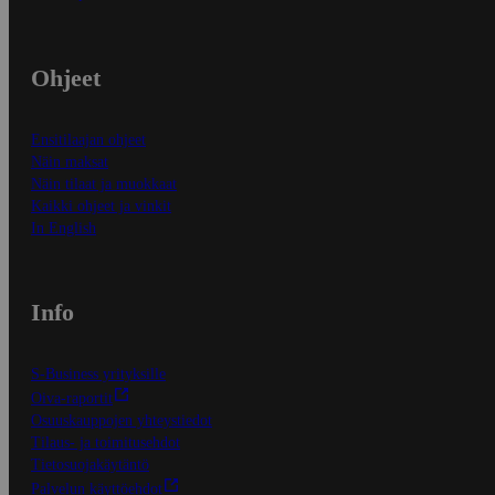
Ohjeet
Ensitilaajan ohjeet
Näin maksat
Näin tilaat ja muokkaat
Kaikki ohjeet ja vinkit
In English
Info
S-Business yrityksille
Oiva-raportit
Osuuskauppojen yhteystiedot
Tilaus- ja toimitusehdot
Tietosuojakäytäntö
Palvelun käyttöehdot