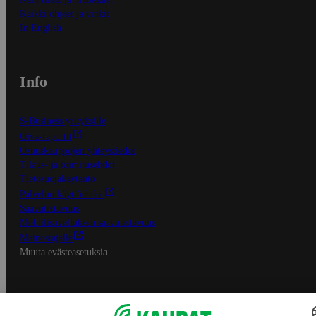
Kaikki ohjeet ja vinkit
In English
Info
S-Business yrityksille
Oiva-raportit
Osuuskauppojen yhteystiedot
Tilaus- ja toimitusehdot
Tietosuojakäytäntö
Palvelun käyttöehdot
Saavutettavuus
Mobiilisovelluksen saavutettavuus
Mainostajalle
Muuta evästeasetuksia
S-ryhmän palvelut