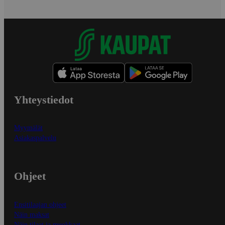
Yhteystiedot
Myymälät
Asiakaspalvelu
Ohjeet
Ensitilaajan ohjeet
Näin maksat
Näin tilaat ja muokkaat