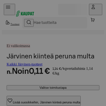
Hyppää sisältöön
Tuotteet
Ei valikoimassa
Järvinen kiinteä peruna multa
Kaikki Järvinen-tuotteet
vertailuhinta 1,14
Noin
0,11 €
1,14 €/kg
n.
€/kg
Valitse toimitustapa
Lisää suosikkeihin, Järvinen kiinteä peruna multa