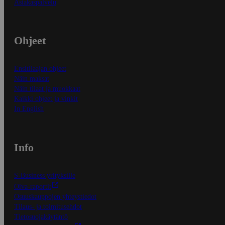
Asiakaspalvelu
Ohjeet
Ensitilaajan ohjeet
Näin maksat
Näin tilaat ja muokkaat
Kaikki ohjeet ja vinkit
In English
Info
S-Business yrityksille
Oiva-raportit
Osuuskauppojen yhteystiedot
Tilaus- ja toimitusehdot
Tietosuojakäytäntö