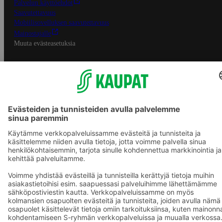
Palvelun käyttöehdot
Saavutettavuus
Mobiilisovelluksen saavutettavuus
Mainostajalle
Muuta evästeasetuksia
S-ryhmän palvelut
S-ryhmä
Asiakasomistajuus
Yhteishyvä Ruoka -sovellus
S-ostoslista -sovellus
Prisma.fi
Sokos.fi
S-Pankki
Yhteishyvä
Sokos Hotels
Raflaamo