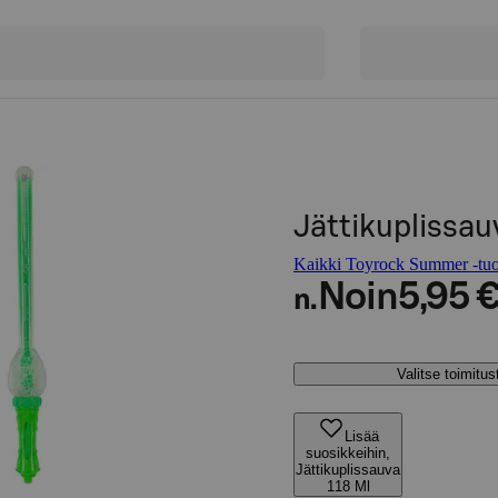
Jättikuplissau
Kaikki Toyrock Summer -tuo
Noin
5,95 
n.
Valitse toimitu
Lisää
suosikkeihin,
Jättikuplissauva
118 Ml