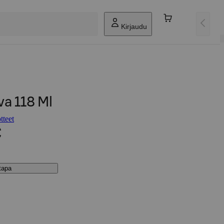
Kirjaudu
va 118 Ml
tteet
€
stapa