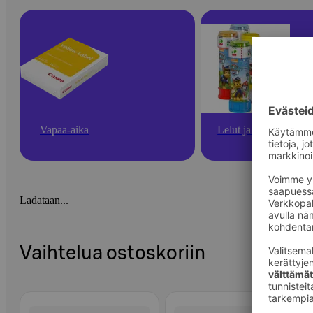
Vapaa-aika
Lelut ja pelit
Ladataan...
Vaihtelua ostoskoriin
Ohita listaus