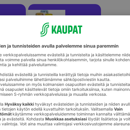
Saippuakuplat