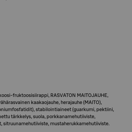
lukoosi-fruktoosisiirappi, RASVATON MAITOJAUHE,
vähärasvainen kaakaojauhe, herajauhe (MAITO),
iumfosfatidit), stabilointiaineet (guarkumi, pektiini,
ettu tärkkelys, suola, porkkanamehutiiviste,
t, sitruunamehutiiviste, mustaherukkamehutiiviste.