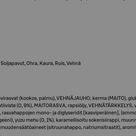
t, Soijapavut, Ohra, Kaura, Ruis, Vehnä
kasvirasvat (kookos, palmu), VEHNÄJAUHO, kerma (MAITO), g
atiiviste (0, 9%), MAITORASVA, rapsiöljy, VEHNÄTÄRKKELYS, 
), rasvahappojen mono- ja diglyseridit [kasviperäinen], |ammon
eni), yuzu mehu (0, 1%), karamellisoitu sokerisiirappi, muunn
amuudensäätöaineet (sitruunahappo, natriumsitraatit), aromi
.