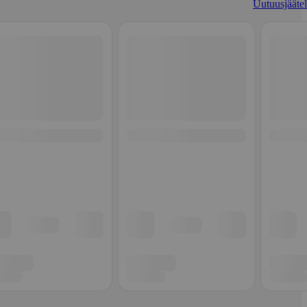
Uutuusjäätel