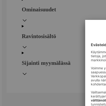
Ominaisuudet
Ravintosisältö
Sijainti myymälässä