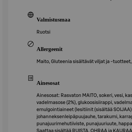
Valmistusmaa
Ruotsi
Allergeenit
Maito, Gluteenia sisältävät viljat ja -tuottee
Ainesosat
Ainesosat: Rasvaton MAITO, sokeri, vesi, 
vadelmasose (2%), glukoosisiirappi, vadelm
emulgointiaineet (lesitiinit (sisältää SOIJAA
johanneksenleipäpuujauhe, tarakumi, karrage
punajuurimehutiiviste, punajuuriuute, happ
Saattaa sisältää RUISTA, OHRAA ja KAURAA