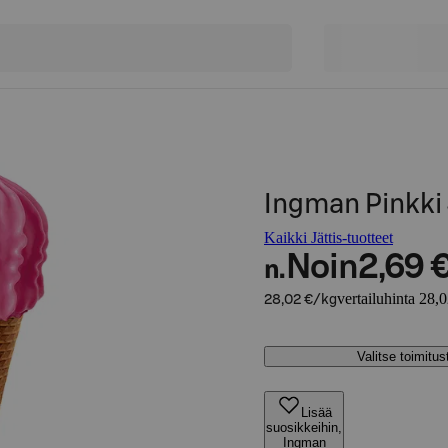
Ingman Pinkki
Kaikki Jättis-tuotteet
Noin
2,69 
n.
vertailuhinta 28,
28,02 €/kg
Valitse toimitu
Lisää
suosikkeihin,
Ingman