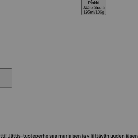
Pinkki
Jäätelötuutti
195ml/106g
ti! Jättis-tuoteperhe saa marjaisen ja yllättävän uuden jäs