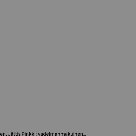
enen, Jättis Pinkki: vadelmanmakuinen…