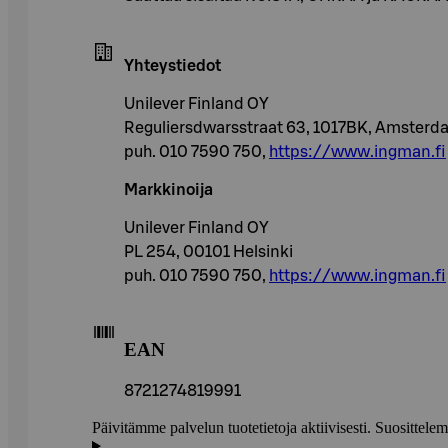
Yhteystiedot
Unilever Finland OY
Reguliersdwarsstraat 63, 1017BK, Amsterd
puh. 010 7590 750,
https://www.ingman.fi
Markkinoija
Unilever Finland OY
PL 254, 00101 Helsinki
puh. 010 7590 750,
https://www.ingman.fi
EAN
8721274819991
Päivitämme palvelun tuotetietoja aktiivisesti. Suositte