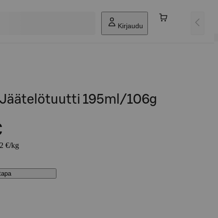
Kirjaudu
 Jäätelötuutti 195ml/106g
€
02 €/kg
stapa