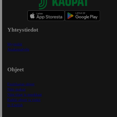
Yhteystiedot
Myymälät
Asiakaspalvelu
Ohjeet
Ensitilaajan ohjeet
Näin maksat
Näin tilaat ja muokkaat
Kaikki ohjeet ja vinkit
In English