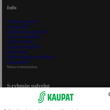
Info
S-Business yrityksille
Oiva-raportit
Osuuskauppojen yhteystiedot
Tilaus- ja toimitusehdot
Tietosuojakäytäntö
Palvelun käyttöehdot
Saavutettavuus
Mobiilisovelluksen saavutettavuus
Mainostajalle
Muuta evästeasetuksia
S-ryhmän palvelut
S-ryhmä
Asiakasomistajuus