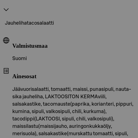
Jauhelihatacosalaatti
Valmistusmaa
Suomi
Ainesosat
Jäävuorisalaatti, tomaatti, maissi, punasipuli, nauta-
sika jauheliha, LAKTOOSITON KERMAviili,
salsakastike, tacomauste(paprika, korianteri, pippuri,
kumina, sipuli, valkosipuli, chili, kurkuma),
tacodippi(LAKTOOSI, sipuli, chili, valkosipuli),
maissilastu(maissijauho, auringonkukkaöljy,
merisuola), salsakastike(murskattu tomaatti, sipuli,