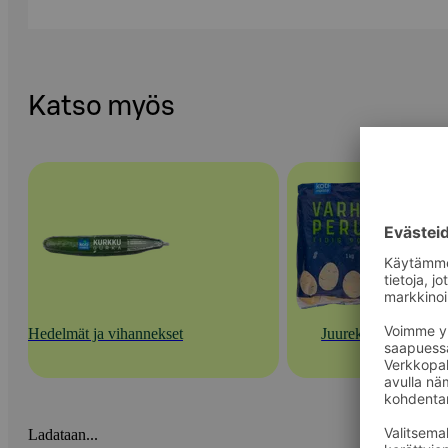
Katso myös
Hedelmät ja vihannekset
Juurekset
Ladataan...