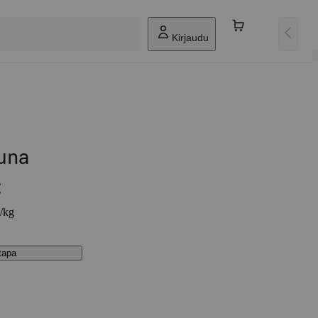
Kirjaudu
una
€
€/kg
stapa