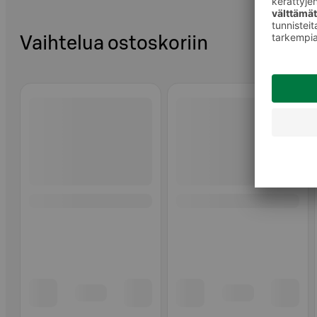
Vaihtelua ostoskoriin
Ohita listaus