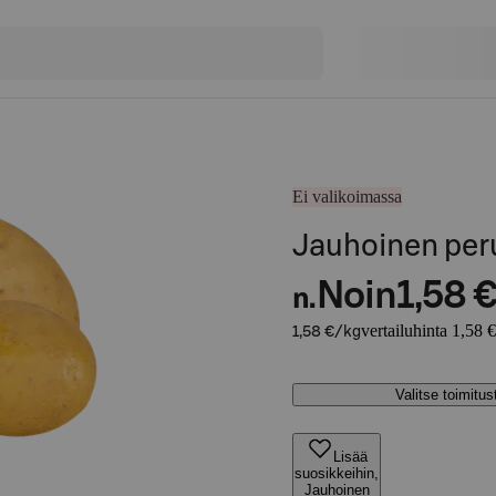
Ei valikoimassa
Jauhoinen per
Noin
1,58 
n.
vertailuhinta 1,58 
1,58 €/kg
Valitse toimitu
Lisää
suosikkeihin,
Jauhoinen