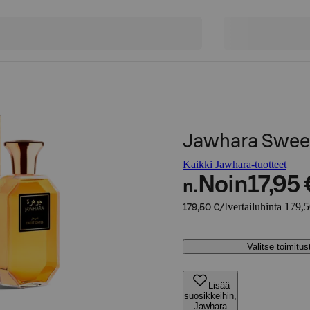
Jawhara Sweet
Kaikki Jawhara-tuotteet
Noin
17,95 
n.
vertailuhinta 179,5
179,50 €/l
Valitse toimitu
Lisää
suosikkeihin,
Jawhara