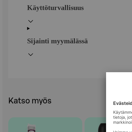
Käyttöturvallisuus
Sijainti myymälässä
Katso myös