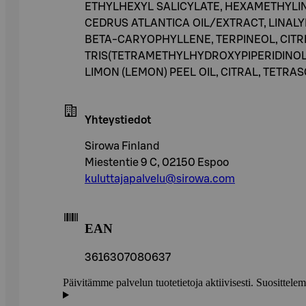
ETHYLHEXYL SALICYLATE, HEXAMETHYLIN
CEDRUS ATLANTICA OIL/EXTRACT, LINALY
BETA-CARYOPHYLLENE, TERPINEOL, CITR
TRIS(TETRAMETHYLHYDROXYPIPERIDINOL) 
LIMON (LEMON) PEEL OIL, CITRAL, TETRASOD
Yhteystiedot
Sirowa Finland
Miestentie 9 C, 02150 Espoo
kuluttajapalvelu@sirowa.com
EAN
3616307080637
Päivitämme palvelun tuotetietoja aktiivisesti. Suositte