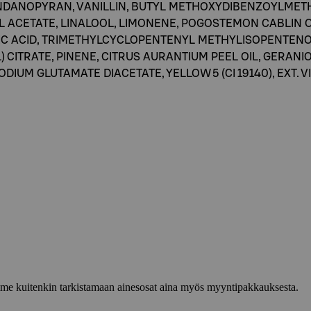
DANOPYRAN, VANILLIN, BUTYL METHOXYDIBENZOYLMETHA
L ACETATE, LINALOOL, LIMONENE, POGOSTEMON CABLIN O
IC ACID, TRIMETHYLCYCLOPENTENYL METHYLISOPENTENO
CITRATE, PINENE, CITRUS AURANTIUM PEEL OIL, GERANI
IUM GLUTAMATE DIACETATE, YELLOW 5 (CI 19140), EXT. VIOL
lemme kuitenkin tarkistamaan ainesosat aina myös myyntipakkauksesta.