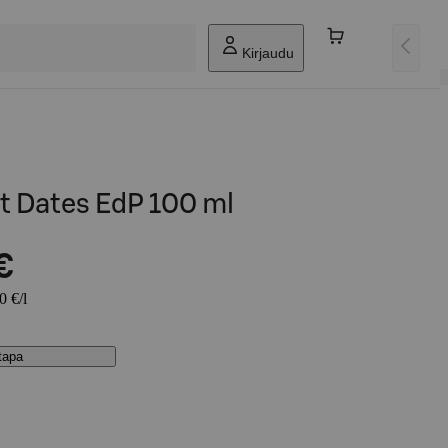
Kirjaudu
 Dates EdP 100 ml
€
0 €/l
stapa