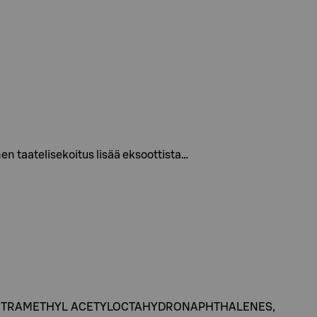
n taatelisekoitus lisää eksoottista…
 TETRAMETHYL ACETYLOCTAHYDRONAPHTHALENES,