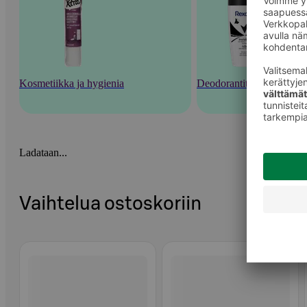
Kosmetiikka ja hygienia
Deodorantit ja tuoksut
Ladataan...
Vaihtelua ostoskoriin
Ohita listaus