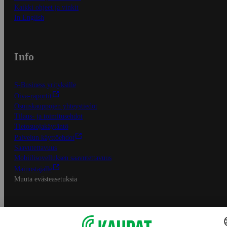
Kaikki ohjeet ja vinkit
In English
Info
S-Business yrityksille
Oiva-raportit
Osuuskauppojen yhteystiedot
Tilaus- ja toimitusehdot
Tietosuojakäytäntö
Palvelun käyttöehdot
Saavutettavuus
Mobiilisovelluksen saavutettavuus
Mainostajalle
Muuta evästeasetuksia
S-ryhmän palvelut