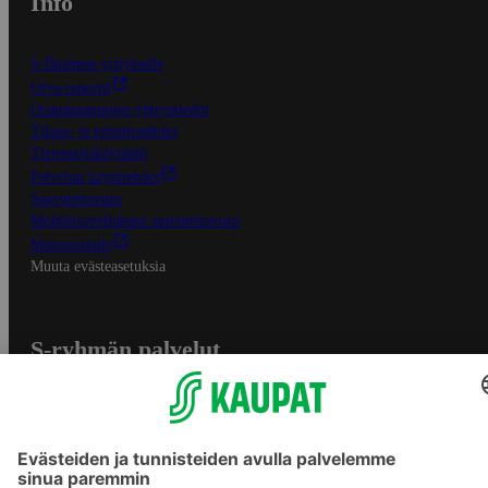
Info
S-Business yrityksille
Oiva-raportit
Osuuskauppojen yhteystiedot
Tilaus- ja toimitusehdot
Tietosuojakäytäntö
Palvelun käyttöehdot
Saavutettavuus
Mobiilisovelluksen saavutettavuus
Mainostajalle
Muuta evästeasetuksia
S-ryhmän palvelut
S-ryhmä
Asiakasomistajuus
Yhteishyvä Ruoka -sovellus
S-ostoslista -sovellus