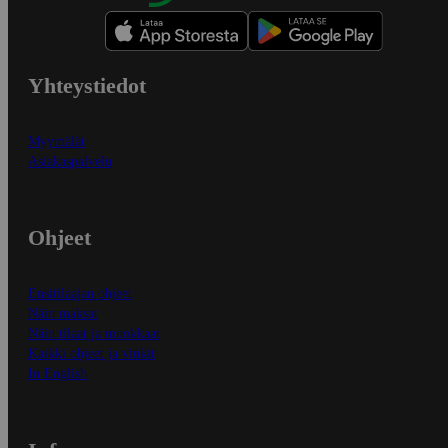
Yhteystiedot
Myymälät
Asiakaspalvelu
Ohjeet
Ensitilaajan ohjeet
Näin maksat
Näin tilaat ja muokkaat
Kaikki ohjeet ja vinkit
In English