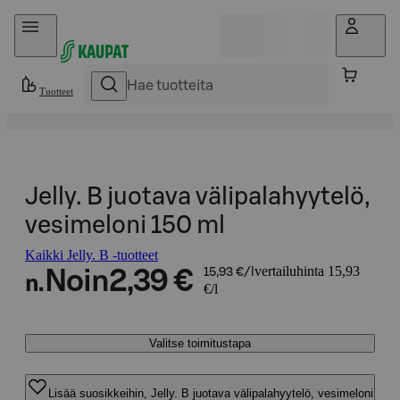
Hyppää sisältöön
Tuotteet
Jelly. B juotava välipalahyytelö,
vesimeloni 150 ml
Kaikki Jelly. B -tuotteet
vertailuhinta 15,93
Noin
2,39 €
15,93 €/l
n.
€/l
Valitse toimitustapa
Lisää suosikkeihin, Jelly. B juotava välipalahyytelö, vesimeloni