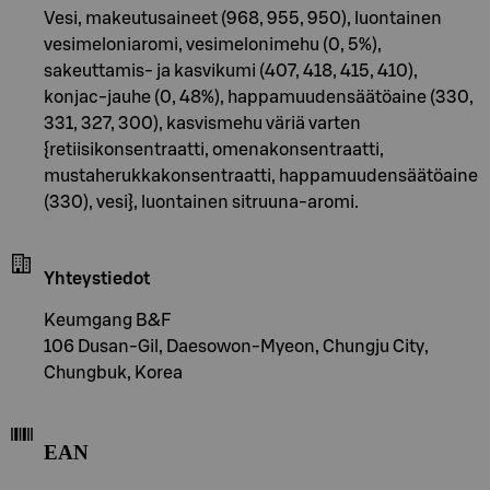
Vesi, makeutusaineet (968, 955, 950), luontainen
vesimeloniaromi, vesimelonimehu (0, 5%),
sakeuttamis- ja kasvikumi (407, 418, 415, 410),
konjac-jauhe (0, 48%), happamuudensäätöaine (330,
331, 327, 300), kasvismehu väriä varten
{retiisikonsentraatti, omenakonsentraatti,
mustaherukkakonsentraatti, happamuudensäätöaine
(330), vesi}, luontainen sitruuna-aromi.
Yhteystiedot
Keumgang B&F
106 Dusan-Gil, Daesowon-Myeon, Chungju City,
Chungbuk, Korea
EAN