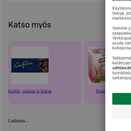
Katso myös
Karkit, suklaat ja keksit
Pastillit
Ladataan...