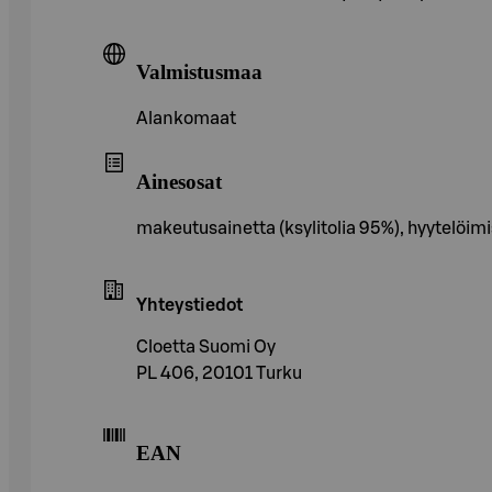
Valmistusmaa
Alankomaat
Ainesosat
makeutusainetta (ksylitolia 95%), hyytelöimis
Yhteystiedot
Cloetta Suomi Oy
PL 406, 20101 Turku
EAN