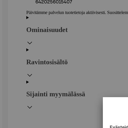
6420256015407
Päivitämme palvelun tuotetietoja aktiivisesti. Suositte
Ominaisuudet
Ravintosisältö
Sijainti myymälässä