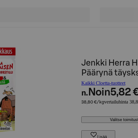
Jenkki Herra 
Päärynä täysksy
Kaikki Cloetta-tuotteet
Noin
5,82 
n.
vertailuhinta 38,
38,80 €/kg
Valitse toimitu
Lisää