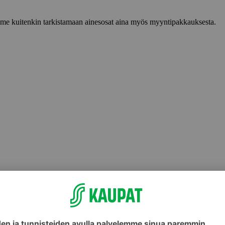
lemme kuitenkin tarkistamaan ainesosat aina myös myyntipakkauksesta.