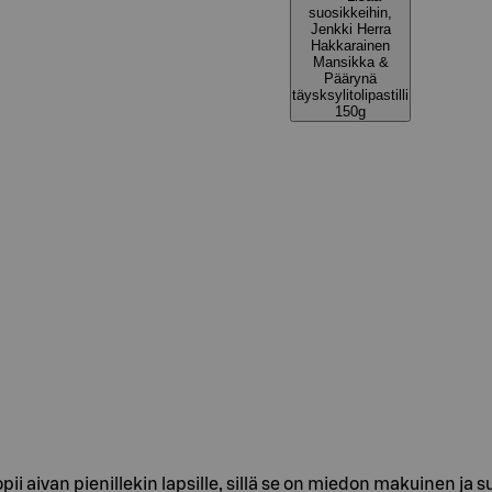
suosikkeihin,
Jenkki Herra
Hakkarainen
Mansikka &
Päärynä
täysksylitolipastilli
150g
pii aivan pienillekin lapsille, sillä se on miedon makuinen ja 