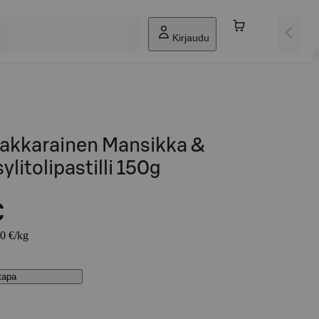
Kirjaudu
Hakkarainen Mansikka &
litolipastilli 150g
€
80 €/kg
stapa