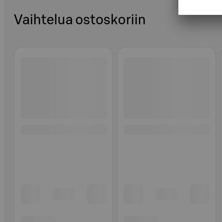
Vaihtelua ostoskoriin
Ohita listaus