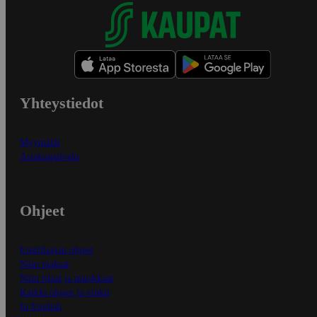
Yhteystiedot
Myymälät
Asiakaspalvelu
Ohjeet
Ensitilaajan ohjeet
Näin maksat
Näin tilaat ja muokkaat
Kaikki ohjeet ja vinkit
In English