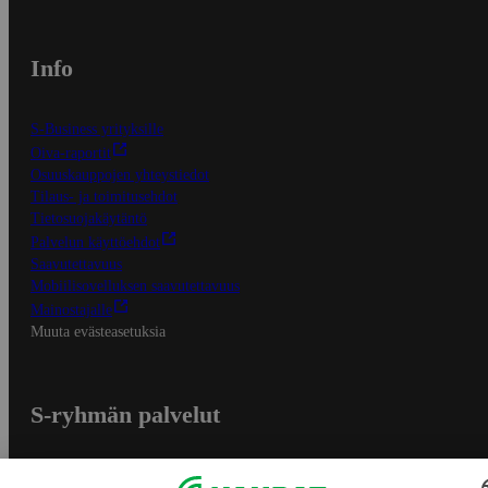
Info
S-Business yrityksille
Oiva-raportit
Osuuskauppojen yhteystiedot
Tilaus- ja toimitusehdot
Tietosuojakäytäntö
Palvelun käyttöehdot
Saavutettavuus
Mobiilisovelluksen saavutettavuus
Mainostajalle
Muuta evästeasetuksia
S-ryhmän palvelut
S-ryhmä