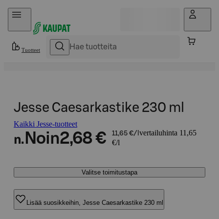
Hyppää sisältöön
Tuotteet
Jesse Caesarkastike 230 ml
Kaikki Jesse-tuotteet
vertailuhinta 11,65
Noin
2,68 €
11,65 €/l
n.
€/l
Valitse toimitustapa
Lisää suosikkeihin, Jesse Caesarkastike 230 ml