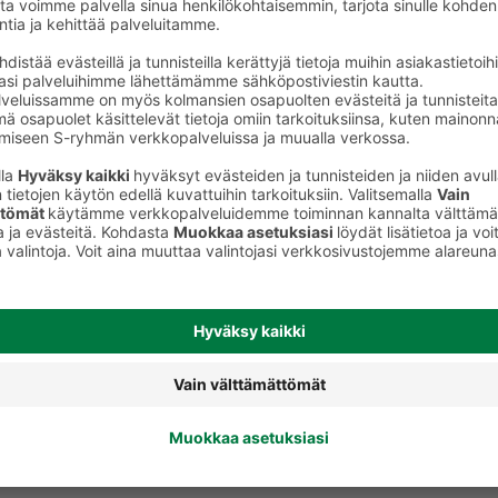
Muu valmisruoka