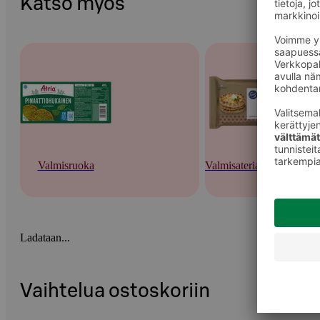
Katso myös
Valmisruoka
Valmisateriat ja -keitot
Ladataan...
Vaihtelua ostoskoriin