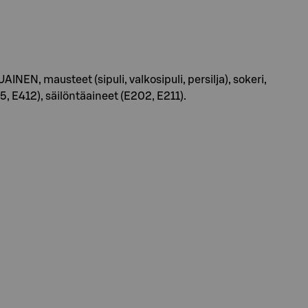
NEN, mausteet (sipuli, valkosipuli, persilja), sokeri,
 E412), säilöntäaineet (E202, E211).