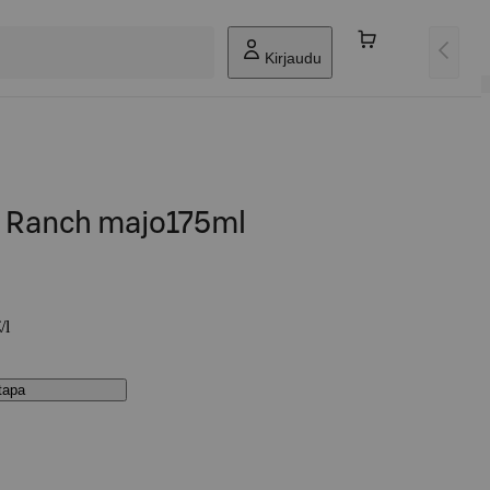
Kirjaudu
e Ranch majo175ml
/l
stapa