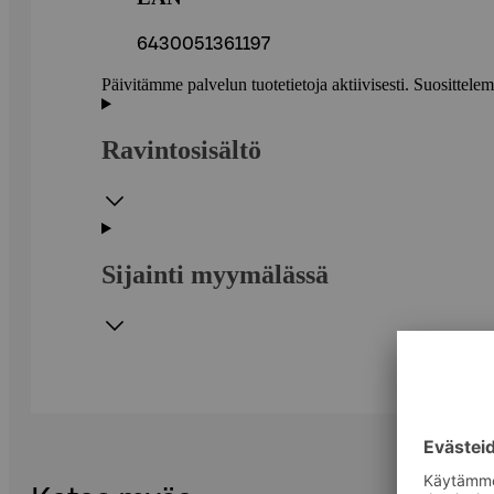
6430051361197
Päivitämme palvelun tuotetietoja aktiivisesti. Suositte
Ravintosisältö
Sijainti myymälässä