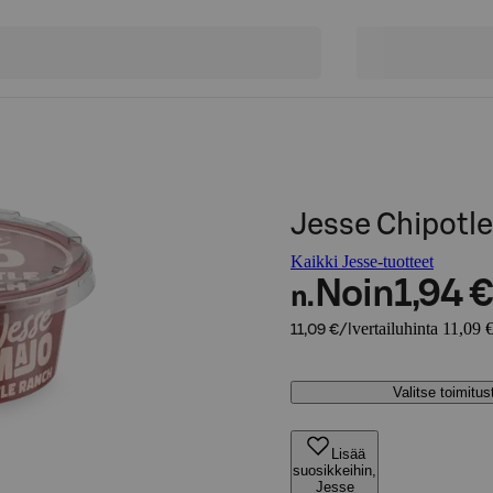
Jesse Chipotl
Kaikki Jesse-tuotteet
Noin
1,94 €
n.
vertailuhinta 11,09 €
11,09 €/l
Valitse toimitu
Lisää
suosikkeihin,
Jesse