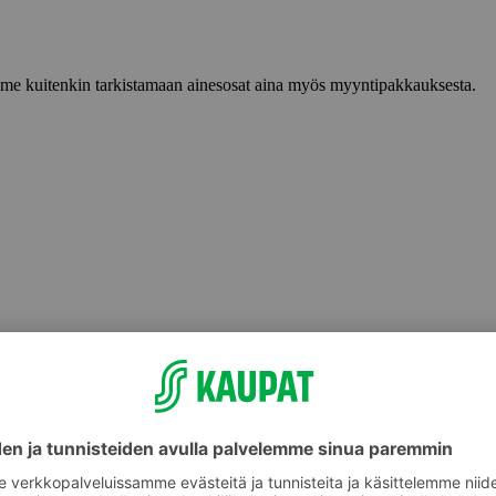
lemme kuitenkin tarkistamaan ainesosat aina myös myyntipakkauksesta.