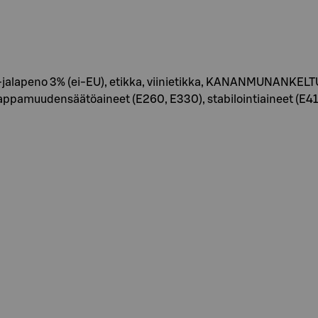
e-jalapeno 3% (ei-EU), etikka, viinietikka, KANANMUNANKELTUAI
ppamuudensäätöaineet (E260, E330), stabilointiaineet (E415,