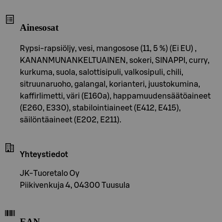
Ainesosat
Rypsi-rapsiöljy, vesi, mangosose (11, 5 %) (Ei EU) ,
KANANMUNANKELTUAINEN, sokeri, SINAPPI, curry,
kurkuma, suola, salottisipuli, valkosipuli, chili,
sitruunaruoho, galangal, korianteri, juustokumina,
kaffirlimetti, väri (E160a), happamuudensäätöaineet
(E260, E330), stabilointiaineet (E412, E415),
säilöntäaineet (E202, E211).
Yhteystiedot
JK-Tuoretalo Oy
Piikivenkuja 4, 04300 Tuusula
EAN