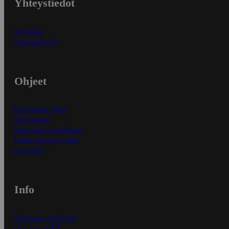
Yhteystiedot
Myymälät
Asiakaspalvelu
Ohjeet
Ensitilaajan ohjeet
Näin maksat
Näin tilaat ja muokkaat
Kaikki ohjeet ja vinkit
In English
Info
S-Business yrityksille