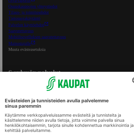
Oiva-raportit
Osuuskauppojen yhteystiedot
Tilaus- ja toimitusehdot
Tietosuojakäytäntö
Palvelun käyttöehdot
Saavutettavuus
Mobiilisovelluksen saavutettavuus
Mainostajalle
Muuta evästeasetuksia
S-ryhmän palvelut
S-ryhmä
Asiakasomistajuus
Yhteishyvä Ruoka -sovellus
S-ostoslista -sovellus
Prisma.fi
Sokos.fi
S-Pankki