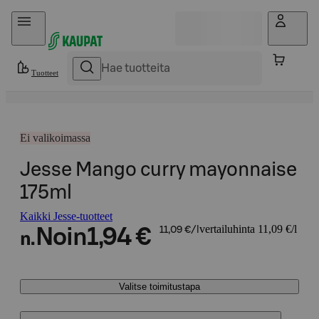
Hyppää sisältöön
Tuotteet
Ei valikoimassa
Jesse Mango curry mayonnaise
175ml
Kaikki Jesse-tuotteet
vertailuhinta 11,09 €/l
Noin
1,94 €
11,09 €/l
n.
Valitse toimitustapa