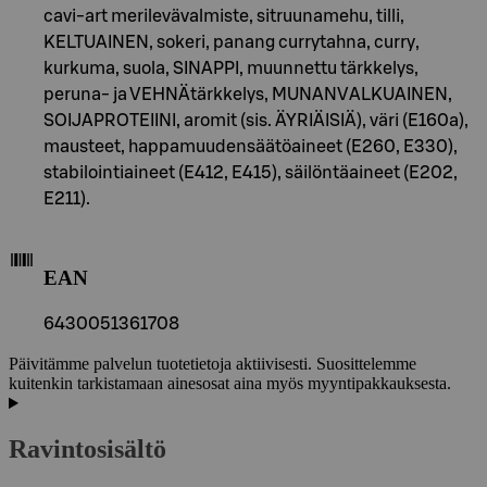
cavi-art merilevävalmiste, sitruunamehu, tilli,
KELTUAINEN, sokeri, panang currytahna, curry,
kurkuma, suola, SINAPPI, muunnettu tärkkelys,
peruna- ja VEHNÄtärkkelys, MUNANVALKUAINEN,
SOIJAPROTEIINI, aromit (sis. ÄYRIÄISIÄ), väri (E160a),
mausteet, happamuudensäätöaineet (E260, E330),
stabilointiaineet (E412, E415), säilöntäaineet (E202,
E211).
EAN
6430051361708
Päivitämme palvelun tuotetietoja aktiivisesti. Suosittelemme
kuitenkin tarkistamaan ainesosat aina myös myyntipakkauksesta.
Ravintosisältö