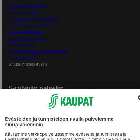
S-Business yrityksille
Oiva-raportit
Osuuskauppojen yhteystiedot
Tilaus- ja toimitusehdot
Tietosuojakäytäntö
Palvelun käyttöehdot
Saavutettavuus
Mobiilisovelluksen saavutettavuus
Mainostajalle
Muuta evästeasetuksia
S-ryhmän palvelut
S-ryhmä
Asiakasomistajuus
Yhteishyvä Ruoka -sovellus
S-ostoslista -sovellus
Prisma.fi