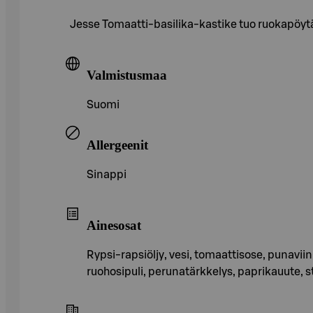
Jesse Tomaatti-basilika-kastike tuo ruokapöytää
Valmistusmaa
Suomi
Allergeenit
Sinappi
Ainesosat
Rypsi-rapsiöljy, vesi, tomaattisose, punaviini
ruohosipuli, perunatärkkelys, paprikauute, st