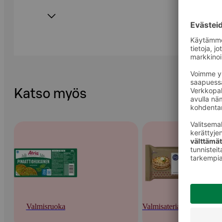
Katso myös
Valmisruoka
Valmisateriat ja -keitot