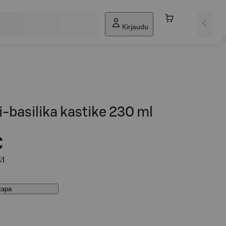
Kirjaudu
-basilika kastike 230 ml
€
/l
stapa