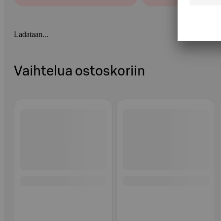
Ladataan...
Vaihtelua ostoskoriin
Ohita listaus