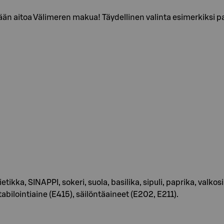
n aitoa Välimeren makua! Täydellinen valinta esimerkiksi pas
etikka, SINAPPI, sokeri, suola, basilika, sipuli, paprika, valk
abilointiaine (E415), säilöntäaineet (E202, E211).