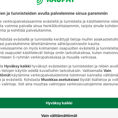
Muu valmisruoka