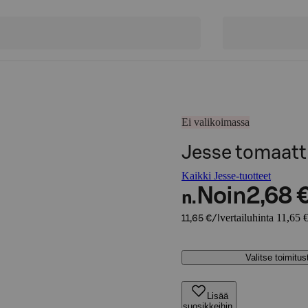
Ei valikoimassa
Jesse tomaatti
Kaikki Jesse-tuotteet
Noin
2,68 
n.
vertailuhinta 11,65 €
11,65 €/l
Valitse toimitu
Lisää
suosikkeihin,