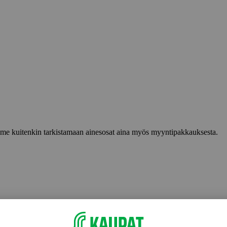
lemme kuitenkin tarkistamaan ainesosat aina myös myyntipakkauksesta.