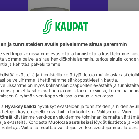
ikkeet
Liimat ja teipit