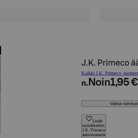
J.K. Primeco ä
Kaikki J.K. Primeco -tuotteet
Noin
1,95 €
n.
Valitse toimitu
Lisää
suosikkeihin,
J.K. Primeco
ääriviivatarra