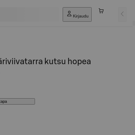
Kirjaudu
äriviivatarra kutsu hopea
stapa