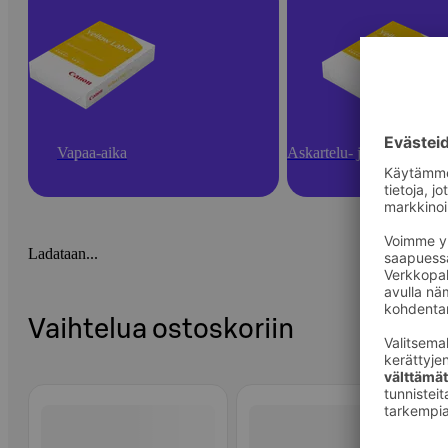
Vapaa-aika
Askartelu- ja toimistotarv
Ladataan...
Vaihtelua ostoskoriin
Ohita listaus