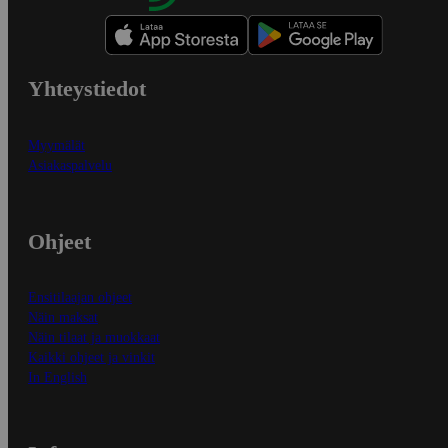
Yhteystiedot
Myymälät
Asiakaspalvelu
Ohjeet
Ensitilaajan ohjeet
Näin maksat
Näin tilaat ja muokkaat
Kaikki ohjeet ja vinkit
In English