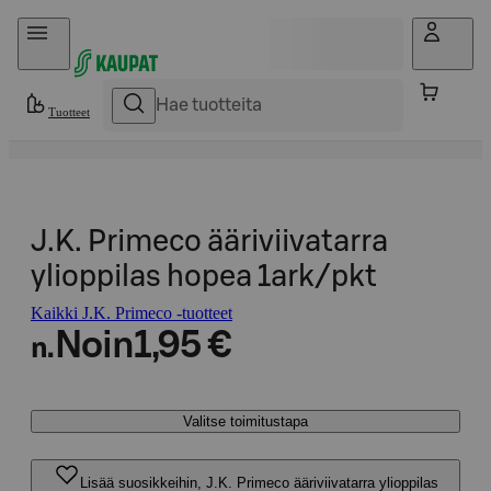
Hyppää sisältöön
Tuotteet
J.K. Primeco ääriviivatarra
ylioppilas hopea 1ark/pkt
Kaikki J.K. Primeco -tuotteet
Noin
1,95 €
n.
Valitse toimitustapa
Lisää suosikkeihin, J.K. Primeco ääriviivatarra ylioppilas