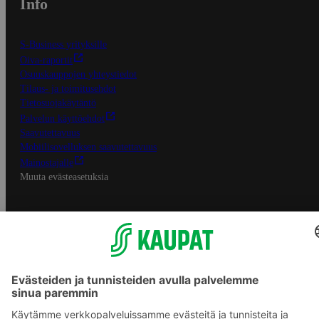
Info
S-Business yrityksille
Oiva-raportit
Osuuskauppojen yhteystiedot
Tilaus- ja toimitusehdot
Tietosuojakäytäntö
Palvelun käyttöehdot
Saavutettavuus
Mobiilisovelluksen saavutettavuus
Mainostajalle
Muuta evästeasetuksia
S-ryhmän palvelut
S-ryhmä
Asiakasomistajuus
Yhteishyvä Ruoka -sovellus