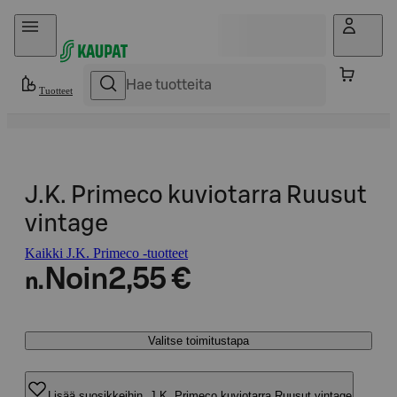
Hyppää sisältöön
Tuotteet
J.K. Primeco kuviotarra Ruusut
vintage
Kaikki J.K. Primeco -tuotteet
Noin
2,55 €
n.
Valitse toimitustapa
Lisää suosikkeihin, J.K. Primeco kuviotarra Ruusut vintage