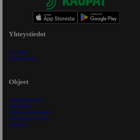
Yhteystiedot
Myymälät
Asiakaspalvelu
Ohjeet
Ensitilaajan ohjeet
Näin maksat
Näin tilaat ja muokkaat
Kaikki ohjeet ja vinkit
In English