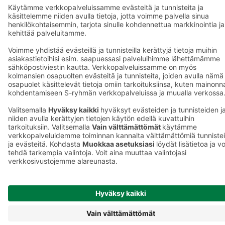
S-ostoslista -sovellus
Prisma.fi
Sokos.fi
S-Pankki
Yhteishyvä
Sokos Hotels
Raflaamo
F
© SOK, Fleminginkatu 34 / PL1, 00088 S-Ryhmä