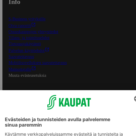
Info
S-Business yrityksille
Oiva-raportit
Osuuskauppojen yhteystiedot
Tilaus- ja toimitusehdot
Tietosuojakäytäntö
Palvelun käyttöehdot
Saavutettavuus
Mobiilisovelluksen saavutettavuus
Mainostajalle
Muuta evästeasetuksia
S-ryhmän palvelut
S-ryhmä
Asiakasomistajuus
Yhteishyvä Ruoka -sovellus