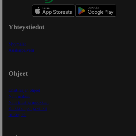
Yhteystiedot
Myymälät
Asiakaspalvelu
Ohjeet
Ensitilaajan ohjeet
Näin maksat
Näin tilaat ja muokkaat
Kaikki ohjeet ja vinkit
In English