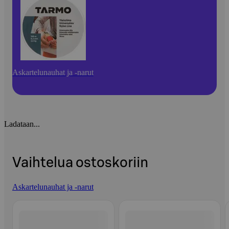
Askartelunauhat ja -narut
Ladataan...
Vaihtelua ostoskoriin
Askartelunauhat ja -narut
Ohita listaus