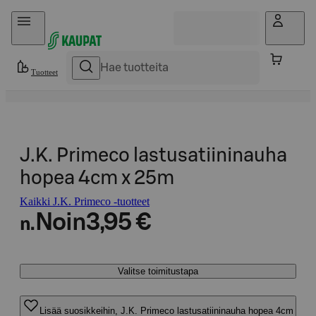
Hyppää sisältöön
Tuotteet
J.K. Primeco lastusatiininauha
hopea 4cm x 25m
Kaikki J.K. Primeco -tuotteet
Noin
3,95 €
n.
Valitse toimitustapa
Lisää suosikkeihin, J.K. Primeco lastusatiininauha hopea 4cm