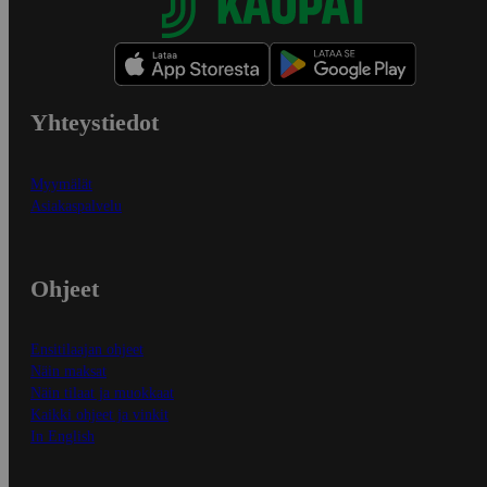
Yhteystiedot
Myymälät
Asiakaspalvelu
Ohjeet
Ensitilaajan ohjeet
Näin maksat
Näin tilaat ja muokkaat
Kaikki ohjeet ja vinkit
In English