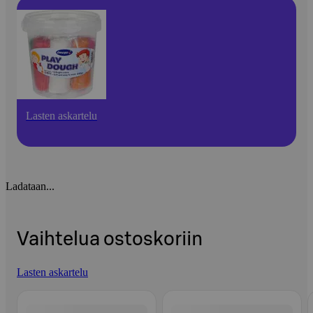
Lasten askartelu
Ladataan...
Vaihtelua ostoskoriin
Lasten askartelu
Ohita listaus