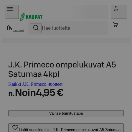
Hyppää sisältöön
Tuotteet
J.K. Primeco ompelukuvat A5
Satumaa 4kpl
Kaikki J.K. Primeco -tuotteet
Noin
4,95 €
n.
Valitse toimitustapa
Lisää suosikkeihin, J.K. Primeco ompelukuvat A5 Satumaa