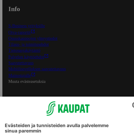
Info
S-Business yrityksille
Oiva-raportit
Osuuskauppojen yhteystiedot
Tilaus- ja toimitusehdot
Tietosuojakäytäntö
Palvelun käyttöehdot
Saavutettavuus
Mobiilisovelluksen saavutettavuus
Mainostajalle
Muuta evästeasetuksia
S-ryhmän palvelut
S-ryhmä
Asiakasomistajuus