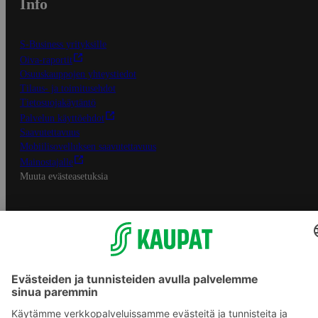
Info
S-Business yrityksille
Oiva-raportit
Osuuskauppojen yhteystiedot
Tilaus- ja toimitusehdot
Tietosuojakäytäntö
Palvelun käyttöehdot
Saavutettavuus
Mobiilisovelluksen saavutettavuus
Mainostajalle
Muuta evästeasetuksia
S-ryhmän palvelut
S-ryhmä
Asiakasomistajuus
Yhteishyvä Ruoka -sovellus