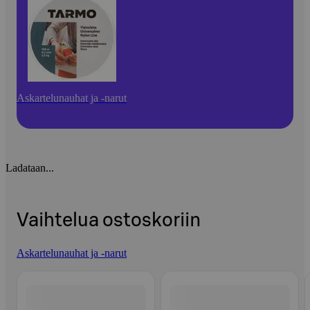
Askartelunauhat ja -narut
Ladataan...
Vaihtelua ostoskoriin
Askartelunauhat ja -narut
Ohita listaus