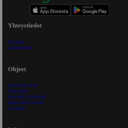
Yhteystiedot
Myymälät
Asiakaspalvelu
Ohjeet
Ensitilaajan ohjeet
Näin maksat
Näin tilaat ja muokkaat
Kaikki ohjeet ja vinkit
In English