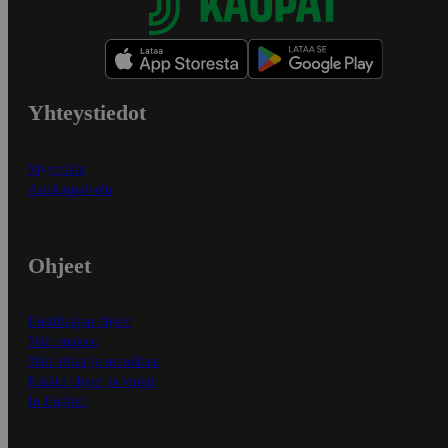
Yhteystiedot
Myymälät
Asiakaspalvelu
Ohjeet
Ensitilaajan ohjeet
Näin maksat
Näin tilaat ja muokkaat
Kaikki ohjeet ja vinkit
In English