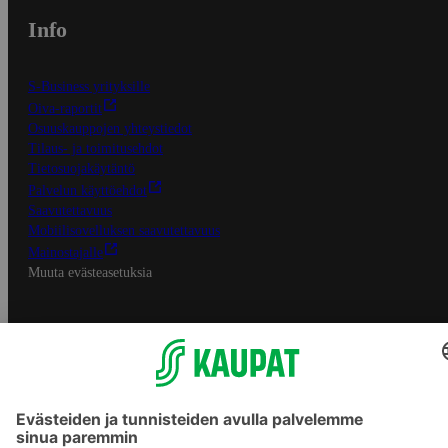
Info
S-Business yrityksille
Oiva-raportit
Osuuskauppojen yhteystiedot
Tilaus- ja toimitusehdot
Tietosuojakäytäntö
Palvelun käyttöehdot
Saavutettavuus
Mobiilisovelluksen saavutettavuus
Mainostajalle
Muuta evästeasetuksia
S-ryhmän palvelut
S-ryhmä
Asiakasomistajuus