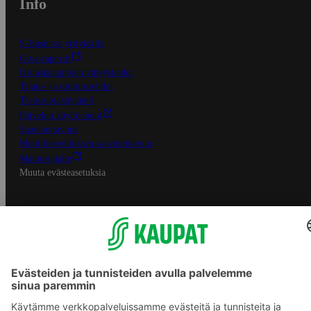
Info
S-Business yrityksille
Oiva-raportit
Osuuskauppojen yhteystiedot
Tilaus- ja toimitusehdot
Tietosuojakäytäntö
Palvelun käyttöehdot
Saavutettavuus
Mobiilisovelluksen saavutettavuus
Mainostajalle
Muuta evästeasetuksia
S-ryhmän palvelut
S-ryhmä
Asiakasomistajuus
Yhteishyvä Ruoka -sovellus