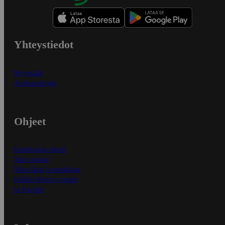
Yhteystiedot
Myymälät
Asiakaspalvelu
Ohjeet
Ensitilaajan ohjeet
Näin maksat
Näin tilaat ja muokkaat
Kaikki ohjeet ja vinkit
In English