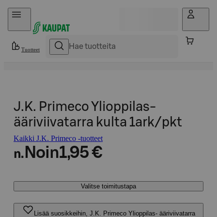
Hyppää sisältöön
Tuotteet
J.K. Primeco Ylioppilas-
ääriviivatarra kulta 1ark/pkt
Kaikki J.K. Primeco -tuotteet
Noin
1,95 €
n.
Valitse toimitustapa
Lisää suosikkeihin, J.K. Primeco Ylioppilas- ääriviivatarra