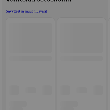
Sävytteet ja muut hiusvärit
Ohita listaus