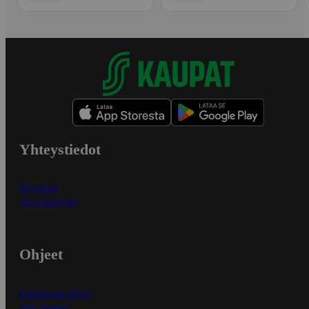
Yhteystiedot
Myymälät
Asiakaspalvelu
Ohjeet
Ensitilaajan ohjeet
Näin maksat