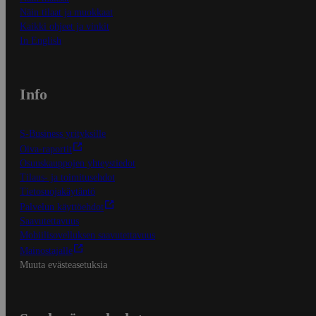
Näin tilaat ja muokkaat
Kaikki ohjeet ja vinkit
In English
Info
S-Business yrityksille
Oiva-raportit
Osuuskauppojen yhteystiedot
Tilaus- ja toimitusehdot
Tietosuojakäytäntö
Palvelun käyttöehdot
Saavutettavuus
Mobiilisovelluksen saavutettavuus
Mainostajalle
Muuta evästeasetuksia