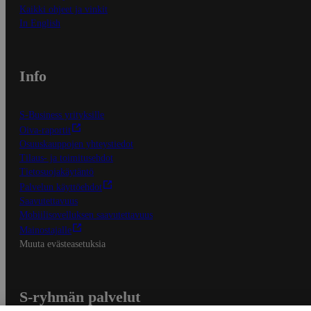
Kaikki ohjeet ja vinkit
In English
Info
S-Business yrityksille
Oiva-raportit
Osuuskauppojen yhteystiedot
Tilaus- ja toimitusehdot
Tietosuojakäytäntö
Palvelun käyttöehdot
Saavutettavuus
Mobiilisovelluksen saavutettavuus
Mainostajalle
Muuta evästeasetuksia
S-ryhmän palvelut