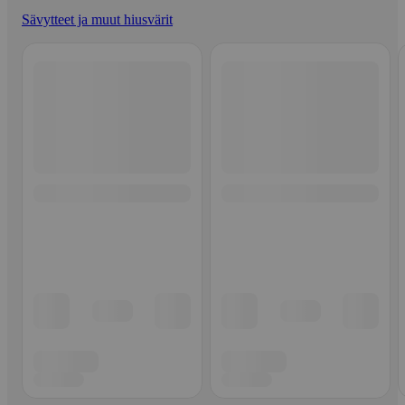
Sävytteet ja muut hiusvärit
Ohita listaus