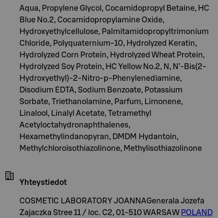
Aqua, Propylene Glycol, Cocamidopropyl Betaine, HC
Blue No.2, Cocamidopropylamine Oxide,
Hydroxyethylcellulose, Palmitamidopropyltrimonium
Chloride, Polyquaternium-10, Hydrolyzed Keratin,
Hydrolyzed Corn Protein, Hydrolyzed Wheat Protein,
Hydrolyzed Soy Protein, HC Yellow No.2, N, N’-Bis(2-
Hydroxyethyl)-2-Nitro-p-Phenylenediamine,
Disodium EDTA, Sodium Benzoate, Potassium
Sorbate, Triethanolamine, Parfum, Limonene,
Linalool, Linalyl Acetate, Tetramethyl
Acetyloctahydronaphthalenes,
Hexamethylindanopyran, DMDM Hydantoin,
Methylchloroisothiazolinone, Methylisothiazolinone
Yhteystiedot
COSMETIC LABORATORY JOANNAGenerala Jozefa
Zajaczka Stree 11 / loc. C2, 01-510 WARSAW
POLAND