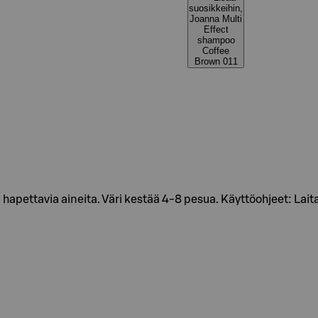
suosikkeihin,
Joanna Multi
Effect
shampoo
Coffee
Brown 011
apettavia aineita. Väri kestää 4-8 pesua. Käyttöohjeet: Laita