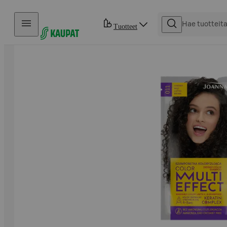
Hyppää sisältöön
Tuotteet