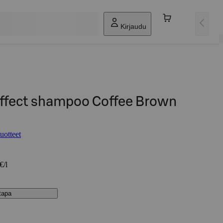
Kirjaudu
Effect shampoo Coffee Brown
uotteet
€/l
stapa