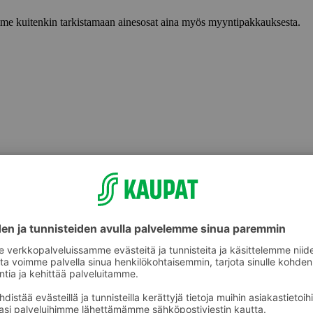
lemme kuitenkin tarkistamaan ainesosat aina myös myyntipakkauksesta.