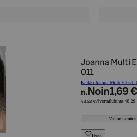
Joanna Multi 
011
Kaikki Joanna Multi Effect -t
Noin
1,69 €
n.
vertailuhinta 48,29 
48,29 €/l
Valitse toimitu
Lisää