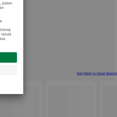
Sävytteet ja muut hiusvär