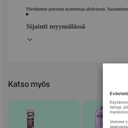
Päivitämme palvelun tuotetietoja aktiivisesti. Suositte
Sijainti myymälässä
Katso myös