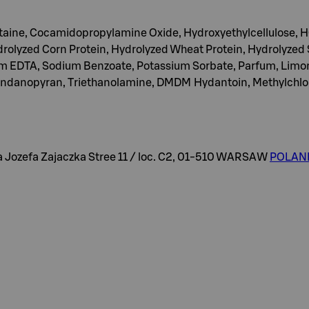
taine, Cocamidopropylamine Oxide, Hydroxyethylcellulose, H
rolyzed Corn Protein, Hydrolyzed Wheat Protein, Hydrolyzed 
 EDTA, Sodium Benzoate, Potassium Sorbate, Parfum, Limonen
danopyran, Triethanolamine, DMDM Hydantoin, Methylchloroi
efa Zajaczka Stree 11 / loc. C2, 01-510 WARSAW
POLAND