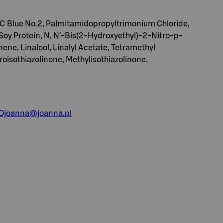
C Blue No.2, Palmitamidopropyltrimonium Chloride,
Soy Protein, N, N’-Bis(2-Hydroxyethyl)-2-Nitro-p-
e, Linalool, Linalyl Acetate, Tetramethyl
sothiazolinone, Methylisothiazolinone.
joanna@joanna.pl