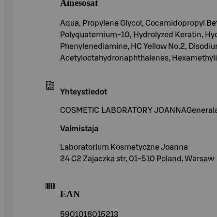
Ainesosat
Aqua, Propylene Glycol, Cocamidopropyl Be
Polyquaternium-10, Hydrolyzed Keratin, Hyd
Phenylenediamine, HC Yellow No.2, Disodium
Acetyloctahydronaphthalenes, Hexamethylin
Yhteystiedot
COSMETIC LABORATORY JOANNAGenerala Joz
Valmistaja
Laboratorium Kosmetyczne Joanna
24 C2 Zajaczka str, 01-510 Poland, Warsaw
EAN
5901018015213