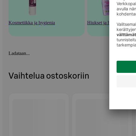
Kosmetiikka ja hygienia
Hiukset ja hiustenhoito
Ladataan...
Vaihtelua ostoskoriin
Ohita listaus