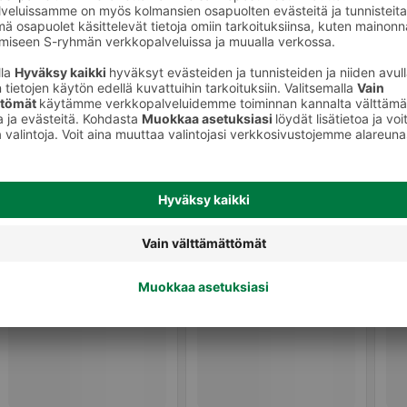
Sävytteet ja muut hiusvärit