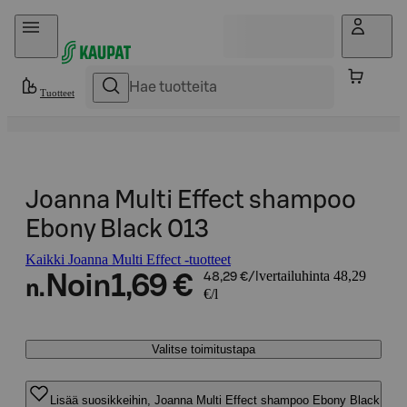
Hyppää sisältöön
Tuotteet
Joanna Multi Effect shampoo
Ebony Black 013
Kaikki Joanna Multi Effect -tuotteet
vertailuhinta 48,29
Noin
1,69 €
48,29 €/l
n.
€/l
Valitse toimitustapa
Lisää suosikkeihin, Joanna Multi Effect shampoo Ebony Black