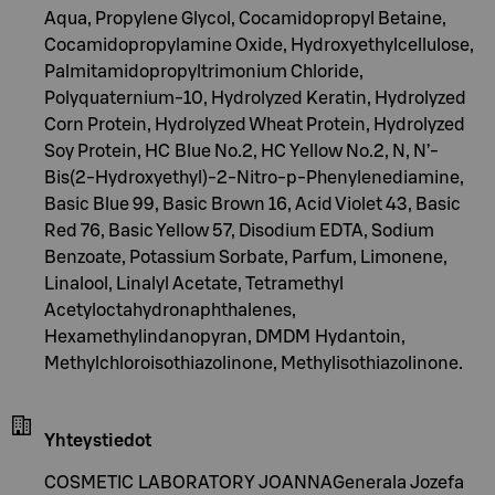
Aqua, Propylene Glycol, Cocamidopropyl Betaine,
Cocamidopropylamine Oxide, Hydroxyethylcellulose,
Palmitamidopropyltrimonium Chloride,
Polyquaternium-10, Hydrolyzed Keratin, Hydrolyzed
Corn Protein, Hydrolyzed Wheat Protein, Hydrolyzed
Soy Protein, HC Blue No.2, HC Yellow No.2, N, N’-
Bis(2-Hydroxyethyl)-2-Nitro-p-Phenylenediamine,
Basic Blue 99, Basic Brown 16, Acid Violet 43, Basic
Red 76, Basic Yellow 57, Disodium EDTA, Sodium
Benzoate, Potassium Sorbate, Parfum, Limonene,
Linalool, Linalyl Acetate, Tetramethyl
Acetyloctahydronaphthalenes,
Hexamethylindanopyran, DMDM Hydantoin,
Methylchloroisothiazolinone, Methylisothiazolinone.
Yhteystiedot
COSMETIC LABORATORY JOANNAGenerala Jozefa