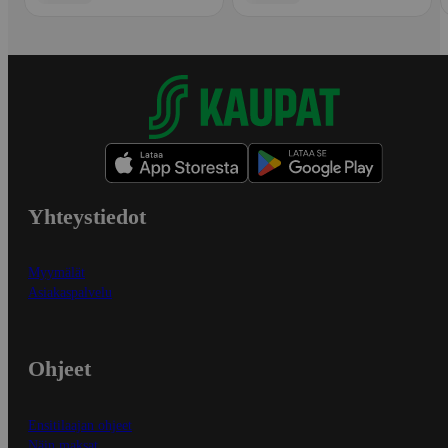
Yhteystiedot
Myymälät
Asiakaspalvelu
Ohjeet
Ensitilaajan ohjeet
Näin maksat