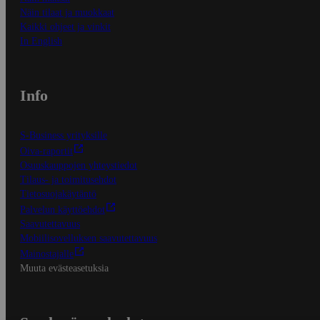
Näin tilaat ja muokkaat
Kaikki ohjeet ja vinkit
In English
Info
S-Business yrityksille
Oiva-raportit
Osuuskauppojen yhteystiedot
Tilaus- ja toimitusehdot
Tietosuojakäytäntö
Palvelun käyttöehdot
Saavutettavuus
Mobiilisovelluksen saavutettavuus
Mainostajalle
Muuta evästeasetuksia