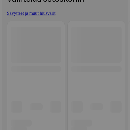
Sävytteet ja muut hiusvärit
Ohita listaus