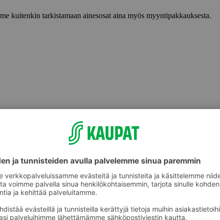
lemme kuitenkin tarkistamaan ainesosat aina myös myyntipakkauksesta.