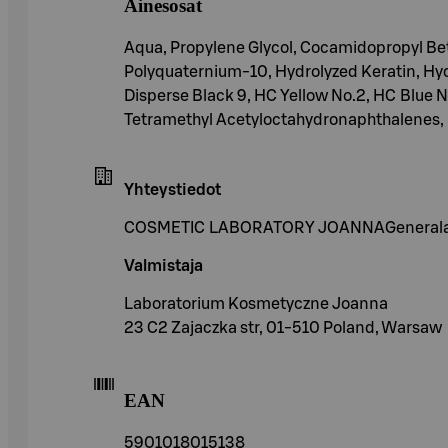
Ainesosat
Aqua, Propylene Glycol, Cocamidopropyl Be
Polyquaternium-10, Hydrolyzed Keratin, Hydr
Disperse Black 9, HC Yellow No.2, HC Blue 
Tetramethyl Acetyloctahydronaphthalenes, 
Yhteystiedot
COSMETIC LABORATORY JOANNAGenerala Joz
Valmistaja
Laboratorium Kosmetyczne Joanna
23 C2 Zajaczka str, 01-510 Poland, Warsaw
EAN
5901018015138