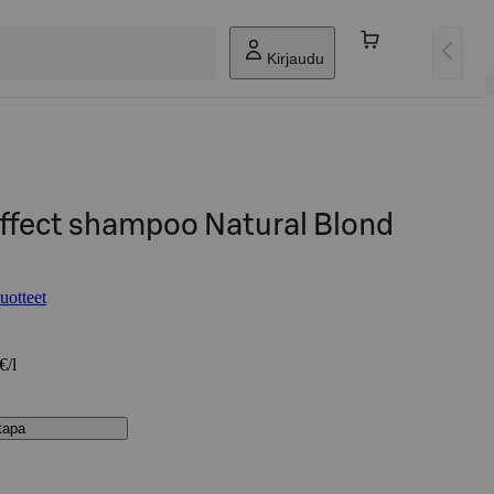
Kirjaudu
Effect shampoo Natural Blond
uotteet
€/l
stapa