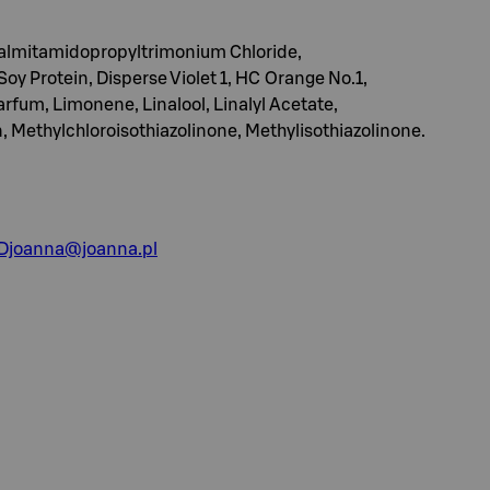
Palmitamidopropyltrimonium Chloride,
y Protein, Disperse Violet 1, HC Orange No.1,
fum, Limonene, Linalool, Linalyl Acetate,
ethylchloroisothiazolinone, Methylisothiazolinone.
joanna@joanna.pl