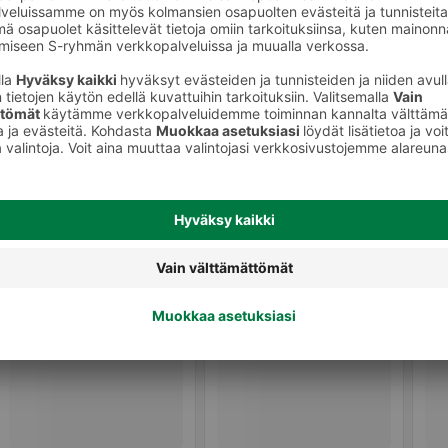
Sävytteet ja muut hiusvärit