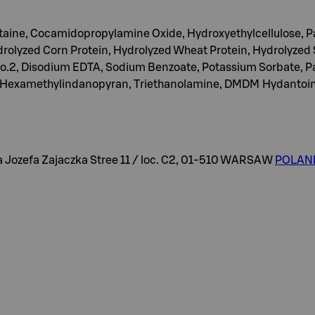
taine, Cocamidopropylamine Oxide, Hydroxyethylcellulose, 
olyzed Corn Protein, Hydrolyzed Wheat Protein, Hydrolyzed So
No.2, Disodium EDTA, Sodium Benzoate, Potassium Sorbate, Par
Hexamethylindanopyran, Triethanolamine, DMDM Hydantoin, M
efa Zajaczka Stree 11 / loc. C2, 01-510 WARSAW
POLAND