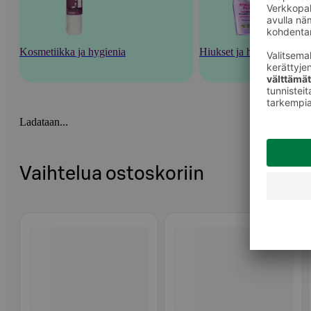
Kosmetiikka ja hygienia
Hiukset ja hiustenhoito
Ladataan...
Vaihtelua ostoskoriin
Ohita listaus