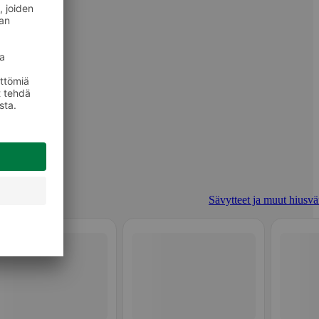
Sävytteet ja muut hiusvär