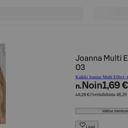
Joanna Multi 
03
Kaikki Joanna Multi Effect -t
Noin
1,69 €
n.
vertailuhinta 48,29 
48,29 €/l
Valitse toimitu
Lisää