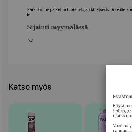
Päivitämme palvelun tuotetietoja aktiivisesti. Suositte
Sijainti myymälässä
Katso myös