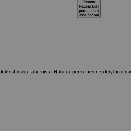
Joanna
Naturia Loki
permanentti
aine normal
itkäkestoisista kiharoista. Naturia-perm-nesteen käytön ansio