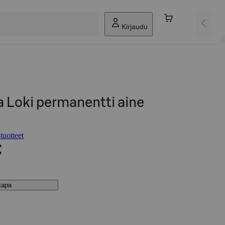
Kirjaudu
 Loki permanentti aine
tuotteet
€
stapa