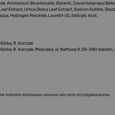
de, Ammonium Bicarbonate, Glycerin, Cocamidopropyl Betaine
eaf Extract, Urtica Dioica Leaf Extract, Sodium Sulfate, Dis
: Aqua, Hydrogen Peroxide, Laureth-10, Salicylic Acid.
Górka, R. Korczak
órka, R. Korczak, Mościska, ul. Naftowa 9, 05-080 Izabelin,
lemme kuitenkin tarkistamaan ainesosat aina myös myyntipakkauksesta.