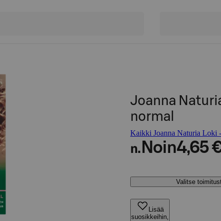
Joanna Naturia
normal
Kaikki Joanna Naturia Loki -
Noin
4,65 
n.
Valitse toimitu
Lisää
suosikkeihin,