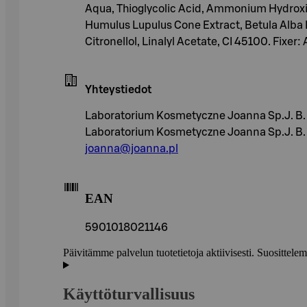
Aqua, Thioglycolic Acid, Ammonium Hydroxi
Humulus Lupulus Cone Extract, Betula Alba L
Citronellol, Linalyl Acetate, CI 45100. Fixer
Yhteystiedot
Laboratorium Kosmetyczne Joanna Sp.J. B. 
Laboratorium Kosmetyczne Joanna Sp.J. B. G
joanna@joanna.pl
EAN
5901018021146
Päivitämme palvelun tuotetietoja aktiivisesti. Suositte
Käyttöturvallisuus