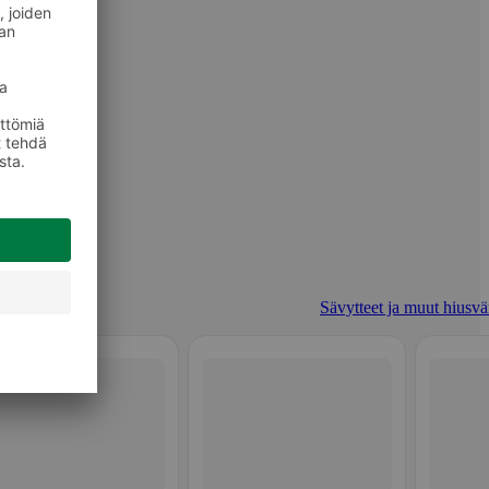
Sävytteet ja muut hiusvär