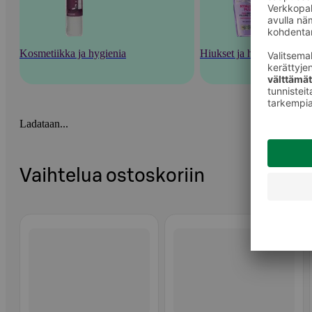
Kosmetiikka ja hygienia
Hiukset ja hiustenhoito
Ladataan...
Vaihtelua ostoskoriin
Ohita listaus