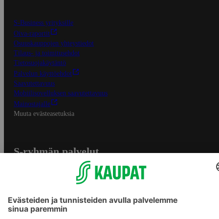
S-Business yrityksille
Oiva-raportit
Osuuskauppojen yhteystiedot
Tilaus- ja toimitusehdot
Tietosuojakäytäntö
Palvelun käyttöehdot
Saavutettavuus
Mobiilisovelluksen saavutettavuus
Mainostajalle
Muuta evästeasetuksia
S-ryhmän palvelut
S-ryhmä
Asiakasomistajuus
Yhteishyvä Ruoka -sovellus
S-ostoslista -sovellus