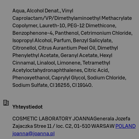
Aqua, Alcohol Denat., Vinyl
Caprolactam/VP/Dimethylaminoethyl Methacrylate
Copolymer, Laureth-10, PEG-12 Dimethicone,
Benzophenone-4, Panthenol, Cetrimonium Chloride,
Isopropyl Alcohol, Parfum, Benzyl Salicylate,
Citronellol, Citrus Aurantium Peel Oil, Dimethyl
Phenylethyl Acetate, Geranyl Acetate, Hexyl
Cinnamal, Linalool, Limonene, Tetramethyl
Acetyloctahydronaphthalenes, Citric Acid,
Phenoxyethanol, Caprylyl Glycol, Sodium Chloride,
Sodium Sulfate, CI 16255, CI 19140.
Yhteystiedot
COSMETIC LABORATORY JOANNAGenerala Jozefa
Zajaczka Stree 11 / loc. C2, 01-510 WARSAW
POLAND
joanna@joanna.pl