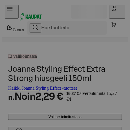
Hyppää sisältöön
Tuotteet
Ei valikoimassa
Joanna Styling Effect Extra
Strong hiusgeeli 150ml
Kaikki Joanna Styling Effect -tuotteet
vertailuhinta 15,27
Noin
2,29 €
15,27 €/l
n.
€/l
Valitse toimitustapa