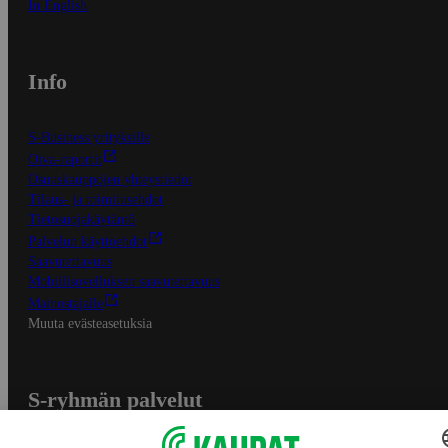
In English
Info
S-Business yrityksille
Oiva-raportit
Osuuskauppojen yhteystiedot
Tilaus- ja toimitusehdot
Tietosuojakäytäntö
Palvelun käyttöehdot
Saavutettavuus
Mobiilisovelluksen saavutettavuus
Mainostajalle
Muuta evästeasetuksia
S-ryhmän palvelut