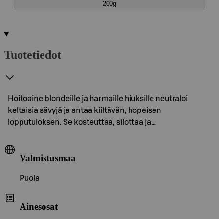
200g
Tuotetiedot
Hoitoaine blondeille ja harmaille hiuksille neutraloi
keltaisia sävyjä ja antaa kiiltävän, hopeisen
lopputuloksen. Se kosteuttaa, silottaa ja…
Valmistusmaa
Puola
Ainesosat