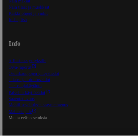
Näin maksat
Näin tilaat ja muokkaat
Kaikki ohjeet ja vinkit
In English
Info
S-Business yrityksille
Oiva-raportit
Osuuskauppojen yhteystiedot
Tilaus- ja toimitusehdot
Tietosuojakäytäntö
Palvelun käyttöehdot
Saavutettavuus
Mobiilisovelluksen saavutettavuus
Mainostajalle
Muuta evästeasetuksia