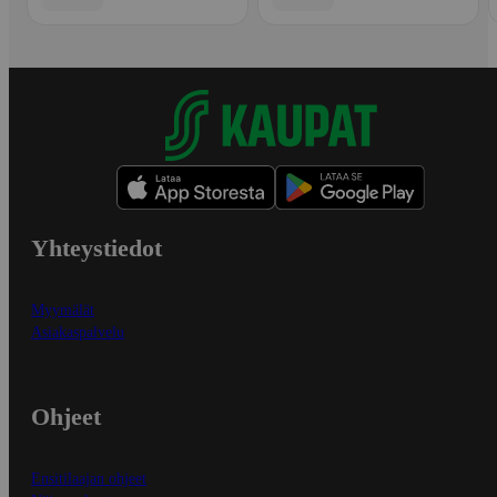
Yhteystiedot
Myymälät
Asiakaspalvelu
Ohjeet
Ensitilaajan ohjeet