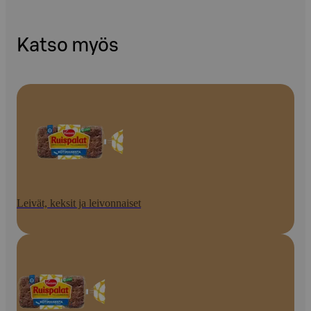
Katso myös
Leivät, keksit ja leivonnaiset