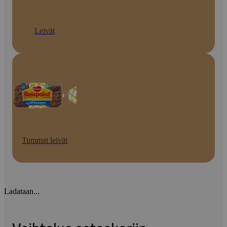
Leivät
Tummat leivät
Ladataan...