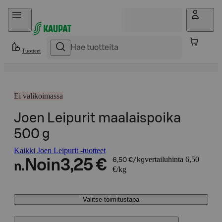
Hyppää sisältöön
Tuotteet
Ei valikoimassa
Joen Leipurit maalaispoika
500 g
Kaikki Joen Leipurit -tuotteet
vertailuhinta 6,50
Noin
3,25 €
6,50 €/kg
n.
€/kg
Valitse toimitustapa