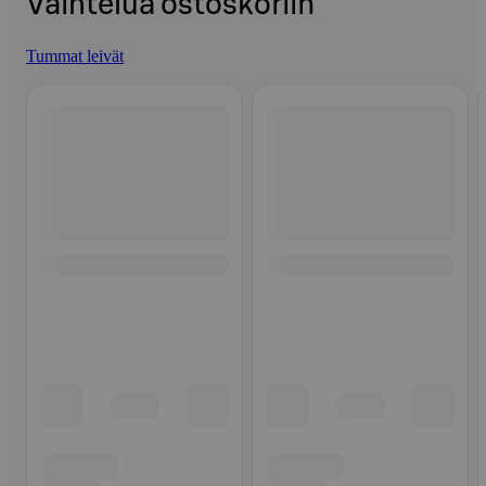
Vaihtelua ostoskoriin
Tummat leivät
Ohita listaus