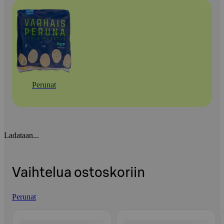
Perunat
Ladataan...
Vaihtelua ostoskoriin
Perunat
Ohita listaus