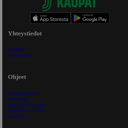
Yhteystiedot
Myymälät
Asiakaspalvelu
Ohjeet
Ensitilaajan ohjeet
Näin maksat
Näin tilaat ja muokkaat
Kaikki ohjeet ja vinkit
In English