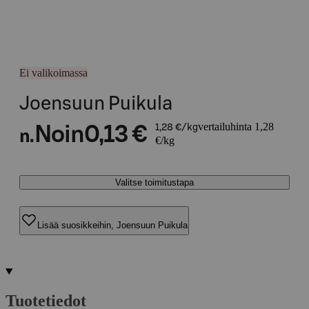
Ei valikoimassa
Joensuun Puikula
vertailuhinta 1,28
Noin
0,13 €
1,28 €/kg
n.
€/kg
Valitse toimitustapa
Lisää suosikkeihin, Joensuun Puikula
Tuotetiedot