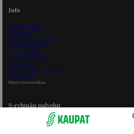
Info
S-Business yrityksille
Oiva-raportit
Osuuskauppojen yhteystiedot
Tilaus- ja toimitusehdot
Tietosuojakäytäntö
Palvelun käyttöehdot
Saavutettavuus
Mobiilisovelluksen saavutettavuus
Mainostajalle
Muuta evästeasetuksia
S-ryhmän palvelut
S-ryhmä
Asiakasomistajuus