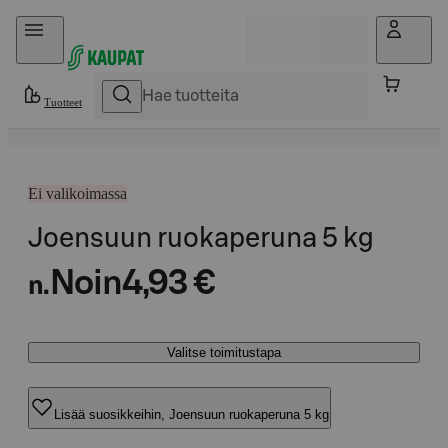
Hyppää sisältöön
Tuotteet
Ei valikoimassa
Joensuun ruokaperuna 5 kg
Noin
4,93 €
n.
Valitse toimitustapa
Lisää suosikkeihin, Joensuun ruokaperuna 5 kg