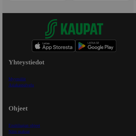
Yhteystiedot
Myymälät
Asiakaspalvelu
Ohjeet
Ensitilaajan ohjeet
Näin maksat