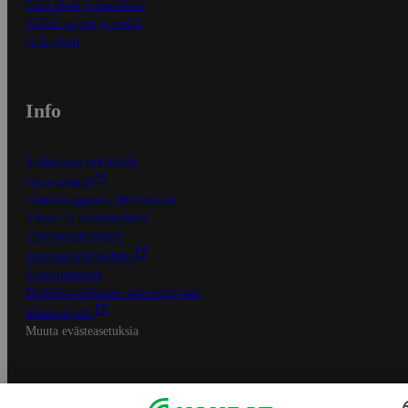
Näin tilaat ja muokkaat
Kaikki ohjeet ja vinkit
In English
Info
S-Business yrityksille
Oiva-raportit
Osuuskauppojen yhteystiedot
Tilaus- ja toimitusehdot
Tietosuojakäytäntö
Palvelun käyttöehdot
Saavutettavuus
Mobiilisovelluksen saavutettavuus
Mainostajalle
Muuta evästeasetuksia
S-ryhmän palvelut