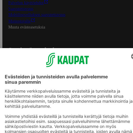
Palvelun käyttöehdot
Saavutettavuus
Mobiilisovelluksen saavutettavuus
Mainostajalle
Muuta evästeasetuksia
S-ryhmän palvelut
S-ryhmä
Asiakasomistajuus
Yhteishyvä Ruoka -sovellus
S-ostoslista -sovellus
Prisma.fi
Sokos.fi
S-Pankki
Yhteishyvä
Sokos Hotels
Raflaamo