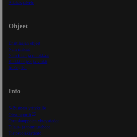
Asiakaspalvelu
Ohjeet
Ensitilaajan ohjeet
Näin maksat
Näin tilaat ja muokkaat
Kaikki ohjeet ja vinkit
In English
Info
S-Business yrityksille
Oiva-raportit
Osuuskauppojen yhteystiedot
Tilaus- ja toimitusehdot
Tietosuojakäytäntö