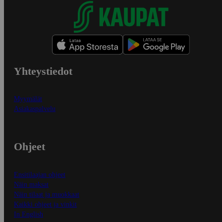
Yhteystiedot
Myymälät
Asiakaspalvelu
Ohjeet
Ensitilaajan ohjeet
Näin maksat
Näin tilaat ja muokkaat
Kaikki ohjeet ja vinkit
In English