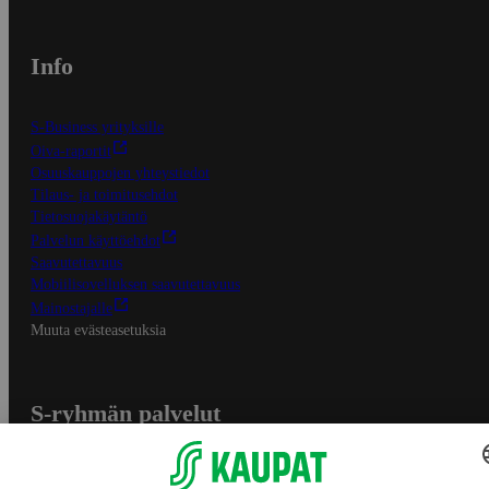
Info
S-Business yrityksille
Oiva-raportit
Osuuskauppojen yhteystiedot
Tilaus- ja toimitusehdot
Tietosuojakäytäntö
Palvelun käyttöehdot
Saavutettavuus
Mobiilisovelluksen saavutettavuus
Mainostajalle
Muuta evästeasetuksia
S-ryhmän palvelut
S-ryhmä