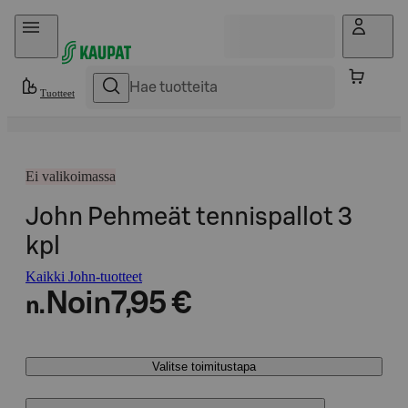
Hyppää sisältöön
Tuotteet
Ei valikoimassa
John Pehmeät tennispallot 3
kpl
Kaikki John-tuotteet
Noin
7,95 €
n.
Valitse toimitustapa