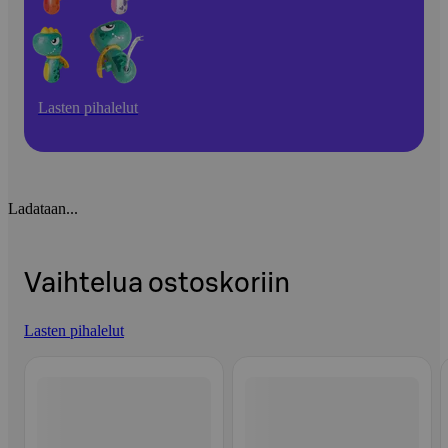
Lasten pihalelut
Ladataan...
Vaihtelua ostoskoriin
Lasten pihalelut
Ohita listaus