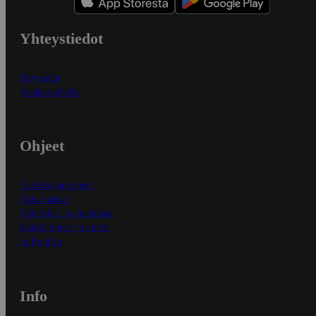
Yhteystiedot
Myymälät
Asiakaspalvelu
Ohjeet
Ensitilaajan ohjeet
Näin maksat
Näin tilaat ja muokkaat
Kaikki ohjeet ja vinkit
In English
Info