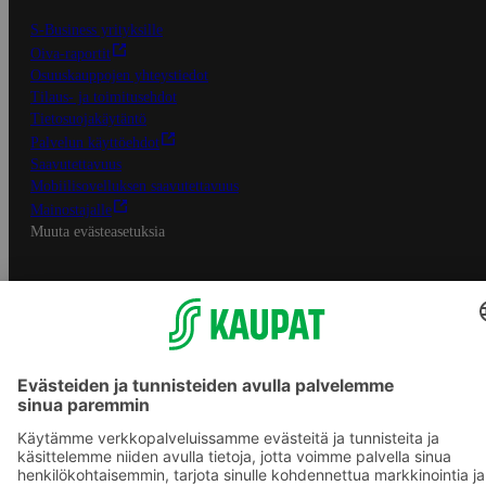
S-Business yrityksille
Oiva-raportit
Osuuskauppojen yhteystiedot
Tilaus- ja toimitusehdot
Tietosuojakäytäntö
Palvelun käyttöehdot
Saavutettavuus
Mobiilisovelluksen saavutettavuus
Mainostajalle
Muuta evästeasetuksia
S-ryhmän palvelut
S-ryhmä
Asiakasomistajuus
Yhteishyvä Ruoka -sovellus
S-ostoslista -sovellus
Prisma.fi