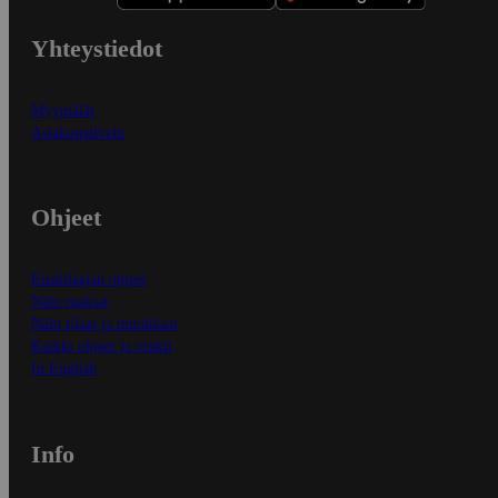
Yhteystiedot
Myymälät
Asiakaspalvelu
Ohjeet
Ensitilaajan ohjeet
Näin maksat
Näin tilaat ja muokkaat
Kaikki ohjeet ja vinkit
In English
Info