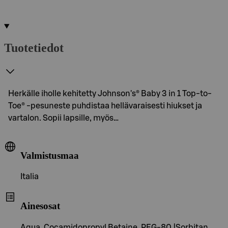
Tuotetiedot
Herkälle iholle kehitetty Johnson's® Baby 3 in 1 Top-to-
Toe® -pesuneste puhdistaa hellävaraisesti hiukset ja
vartalon. Sopii lapsille, myös…
Valmistusmaa
Italia
Ainesosat
Aqua, Cocamidopropyl Betaine, PEG-80 |Sorbitan