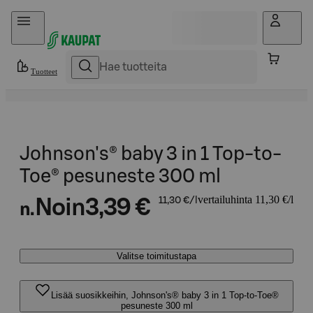
Hyppää sisältöön
Tuotteet
Johnson's® baby 3 in 1 Top-to-
Toe® pesuneste 300 ml
vertailuhinta 11,30 €/l
Noin
3,39 €
11,30 €/l
n.
Valitse toimitustapa
Lisää suosikkeihin, Johnson's® baby 3 in 1 Top-to-Toe®
pesuneste 300 ml