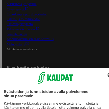
S-Business yrityksille
Oiva-raportit
Osuuskauppojen yhteystiedot
Tilaus- ja toimitusehdot
Tietosuojakäytäntö
Palvelun käyttöehdot
Saavutettavuus
Mobiilisovelluksen saavutettavuus
Mainostajalle
Muuta evästeasetuksia
S-ryhmän palvelut
S-ryhmä
Asiakasomistajuus
Yhteishyvä Ruoka -sovellus
S-ostoslista -sovellus
Prisma.fi
Sokos.fi