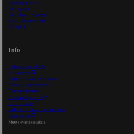
Ensitilaajan ohjeet
Näin maksat
Näin tilaat ja muokkaat
Kaikki ohjeet ja vinkit
In English
Info
S-Business yrityksille
Oiva-raportit
Osuuskauppojen yhteystiedot
Tilaus- ja toimitusehdot
Tietosuojakäytäntö
Palvelun käyttöehdot
Saavutettavuus
Mobiilisovelluksen saavutettavuus
Mainostajalle
Muuta evästeasetuksia