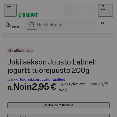
Hyppää sisältöön
Tuotteet
Ei valikoimassa
Jokilaakson Juusto Labneh
jogurttituorejuusto 200g
Kaikki Jokilaakson Juusto -tuotteet
vertailuhinta 14,75
Noin
2,95 €
14,75 €/kg
n.
€/kg
Valitse toimitustapa