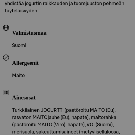
yhdistää jogurtin raikkauden ja tuorejuuston pehmeän
täyteläisyyden.
Valmistusmaa
Suomi
Allergeenit
Maito
Ainesosat
Turkkilainen JOGURTTI (pastöroitu MAITO (Eu),
rasvaton MAITOjauhe (Eu), hapate), maitorahka
(pastöroitu MAITO (Viro), hapate), VOI (Suomi),
merisuola, sakeuttamisaineet (metyyliselluloosa,