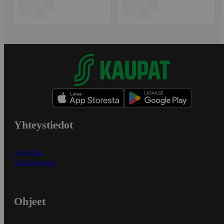
Yhteystiedot
Myymälät
Asiakaspalvelu
Ohjeet