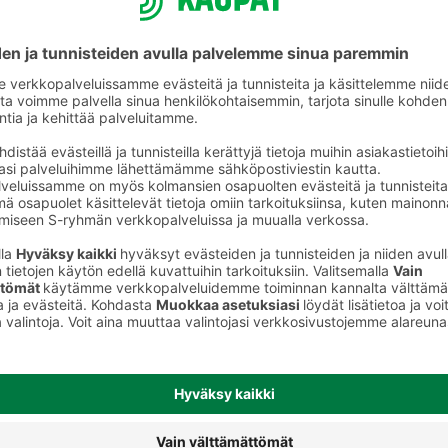
ot
Levitettävät juustot