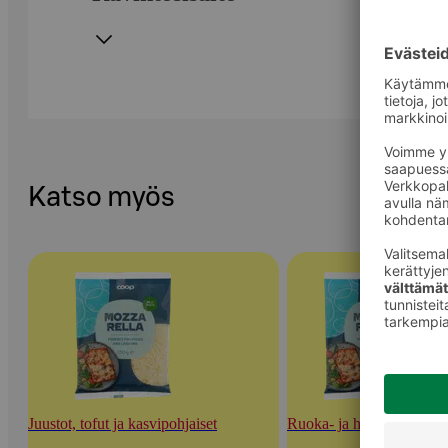
Katso myös
Juustot, tofut ja kasvipohjaiset
Ruoka- ja herkuttelujuust