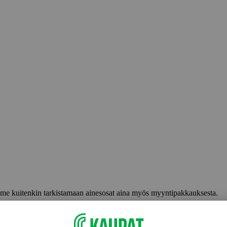
lemme kuitenkin tarkistamaan ainesosat aina myös myyntipakkauksesta.