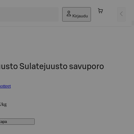
Kirjaudu
uusto Sulatejuusto savuporo
otteet
€/kg
stapa