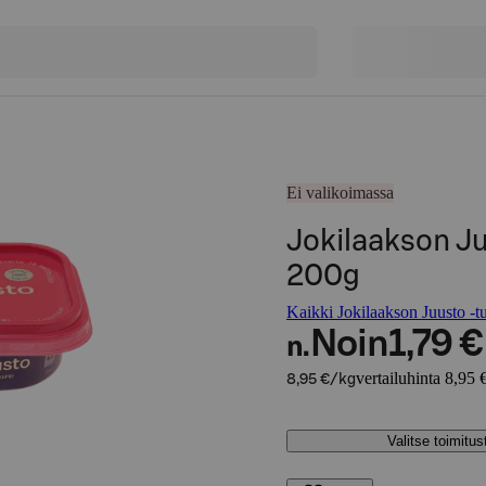
Ei valikoimassa
Jokilaakson J
200g
Kaikki Jokilaakson Juusto -tu
Noin
1,79 €
n.
vertailuhinta 8,95 
8,95 €/kg
Valitse toimitu