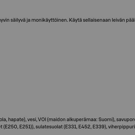
in säilyvä ja monikäyttöinen. Käytä sellaisenaan leivän päälle
la, hapate), vesi, VOI (maidon alkuperämaa: Suomi), savuporor
(E250, E251)), sulatesuolat (E331, E452, E339), viherpippuri 