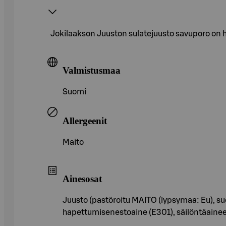
Jokilaakson Juuston sulatejuusto savuporo on hyv
Valmistusmaa
Suomi
Allergeenit
Maito
Ainesosat
Juusto (pastöroitu MAITO (lypsymaa: Eu), suo
hapettumisenestoaine (E301), säilöntäaineet 