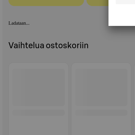
Ladataan...
Vaihtelua ostoskoriin
Ohita listaus