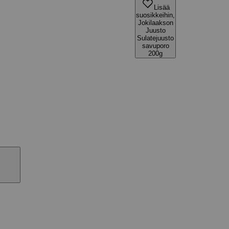
Lisää
suosikkeihin,
Jokilaakson
Juusto
Sulatejuusto
savuporo
200g