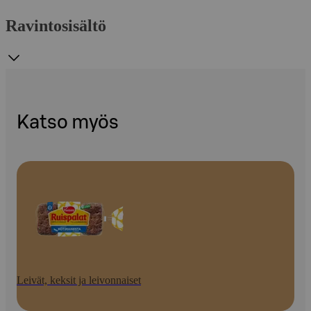
Ravintosisältö
Katso myös
Leivät, keksit ja leivonnaiset