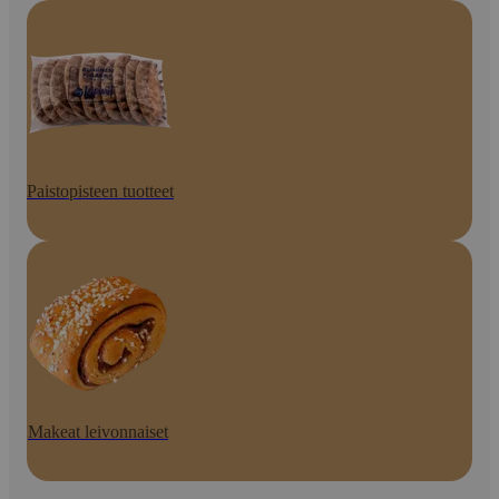
Paistopisteen tuotteet
Makeat leivonnaiset