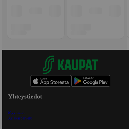
Yhteystiedot
Myymälät
Asiakaspalvelu