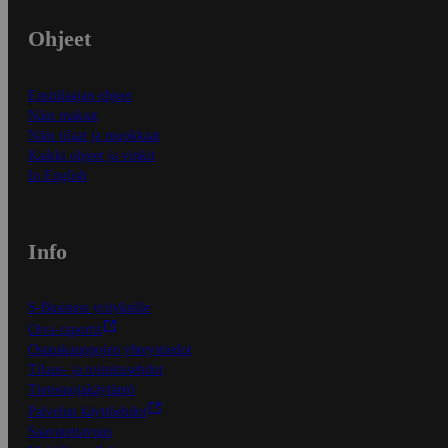
Ohjeet
Ensitilaajan ohjeet
Näin maksat
Näin tilaat ja muokkaat
Kaikki ohjeet ja vinkit
In English
Info
S-Business yrityksille
Oiva-raportit
Osuuskauppojen yhteystiedot
Tilaus- ja toimitusehdot
Tietosuojakäytäntö
Palvelun käyttöehdot
Saavutettavuus