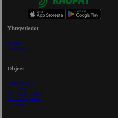
Yhteystiedot
Myymälät
Asiakaspalvelu
Ohjeet
Ensitilaajan ohjeet
Näin maksat
Näin tilaat ja muokkaat
Kaikki ohjeet ja vinkit
In English