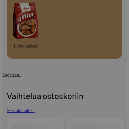
Leivonnaiset
Ladataan...
Vaihtelua ostoskoriin
Sesonkituotteet
Ohita listaus