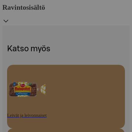
Ravintosisältö
Katso myös
Leivät ja leivonnaiset