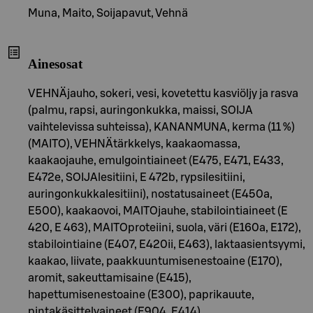
Muna, Maito, Soijapavut, Vehnä
Ainesosat
VEHNÄjauho, sokeri, vesi, kovetettu kasviöljy ja rasva
(palmu, rapsi, auringonkukka, maissi, SOIJA
vaihtelevissa suhteissa), KANANMUNA, kerma (11 %)
(MAITO), VEHNÄtärkkelys, kaakaomassa,
kaakaojauhe, emulgointiaineet (E475, E471, E433,
E472e, SOIJAlesitiini, E 472b, rypsilesitiini,
auringonkukkalesitiini), nostatusaineet (E450a,
E500), kaakaovoi, MAITOjauhe, stabilointiaineet (E
420, E 463), MAITOproteiini, suola, väri (E160a, E172),
stabilointiaine (E407, E420ii, E463), laktaasientsyymi,
kaakao, liivate, paakkuuntumisenestoaine (E170),
aromit, sakeuttamisaine (E415),
hapettumisenestoaine (E300), paprikauute,
pintakäsittelyaineet (E904, E414)