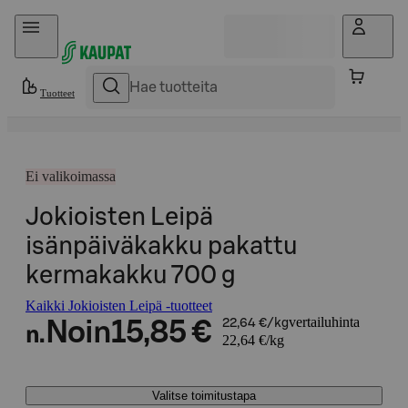
Hyppää sisältöön
Tuotteet
Ei valikoimassa
Jokioisten Leipä
isänpäiväkakku pakattu
kermakakku 700 g
Kaikki Jokioisten Leipä -tuotteet
vertailuhinta
Noin
15,85 €
22,64 €/kg
n.
22,64 €/kg
Valitse toimitustapa