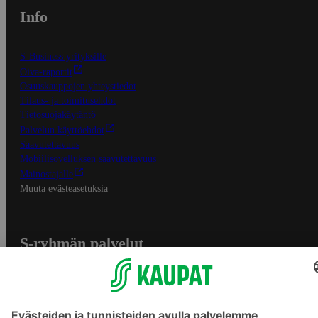
Info
S-Business yrityksille
Oiva-raportit
Osuuskauppojen yhteystiedot
Tilaus- ja toimitusehdot
Tietosuojakäytäntö
Palvelun käyttöehdot
Saavutettavuus
Mobiilisovelluksen saavutettavuus
Mainostajalle
Muuta evästeasetuksia
S-ryhmän palvelut
S-ryhmä
Asiakasomistajuus
Yhteishyvä Ruoka -sovellus