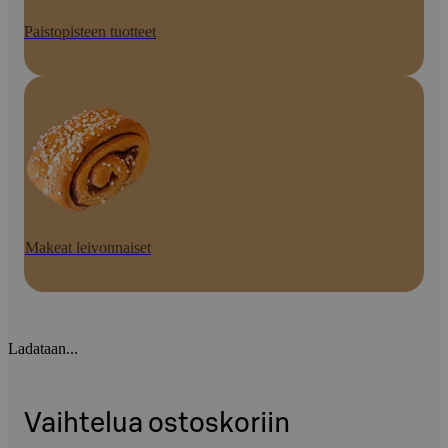
Paistopisteen tuotteet
Makeat leivonnaiset
Ladataan...
Vaihtelua ostoskoriin