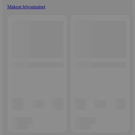
Makeat leivonnaiset
Ohita listaus