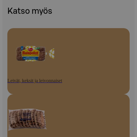
Katso myös
Leivät, keksit ja leivonnaiset