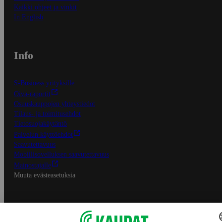
Kaikki ohjeet ja vinkit
In English
Info
S-Business yrityksille
Oiva-raportit
Osuuskauppojen yhteystiedot
Tilaus- ja toimitusehdot
Tietosuojakäytäntö
Palvelun käyttöehdot
Saavutettavuus
Mobiilisovelluksen saavutettavuus
Mainostajalle
Muuta evästeasetuksia
S-ryhmän palvelut