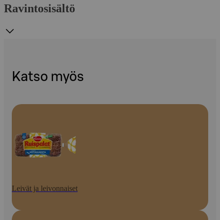
Ravintosisältö
Katso myös
Leivät ja leivonnaiset