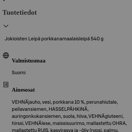
Tuotetiedot
Jokioisten Leipä porkkanamaalaisleipä 540 g
Valmistusmaa
Suomi
Ainesosat
VEHNÄjauho, vesi, porkkana 10 %, perunahiutale,
pellavansiemen, HASSELPÄHKINÄ,
auringonkukansiemen, suola, hiiva, VEHNÄgluteeni,
hirssi, VEHNÄlese, maissisuurimo, mallastettu OHRA,
mallastettu RUIS, kasvirasva ja -öljy (rypsi, palmu,