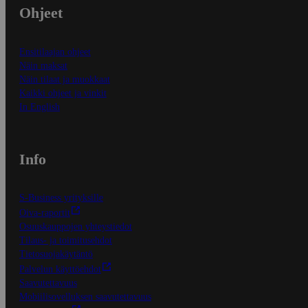
Ohjeet
Ensitilaajan ohjeet
Näin maksat
Näin tilaat ja muokkaat
Kaikki ohjeet ja vinkit
In English
Info
S-Business yrityksille
Oiva-raportit
Osuuskauppojen yhteystiedot
Tilaus- ja toimitusehdot
Tietosuojakäytäntö
Palvelun käyttöehdot
Saavutettavuus
Mobiilisovelluksen saavutettavuus