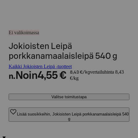
Ei valikoimassa
Jokioisten Leipä
porkkanamaalaisleipä 540 g
Kaikki Jokioisten Leipä -tuotteet
vertailuhinta 8,43
Noin
4,55 €
8,43 €/kg
n.
€/kg
Valitse toimitustapa
Lisää suosikkeihin, Jokioisten Leipä porkkanamaalaisleipä 540
g