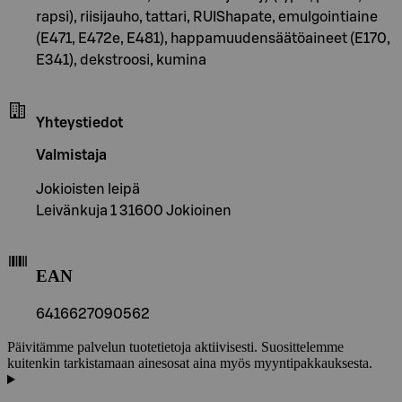
rapsi), riisijauho, tattari, RUIShapate, emulgointiaine
(E471, E472e, E481), happamuudensäätöaineet (E170,
E341), dekstroosi, kumina
Yhteystiedot
Valmistaja
Jokioisten leipä
Leivänkuja 1 31600 Jokioinen
EAN
6416627090562
Päivitämme palvelun tuotetietoja aktiivisesti. Suosittelemme
kuitenkin tarkistamaan ainesosat aina myös myyntipakkauksesta.