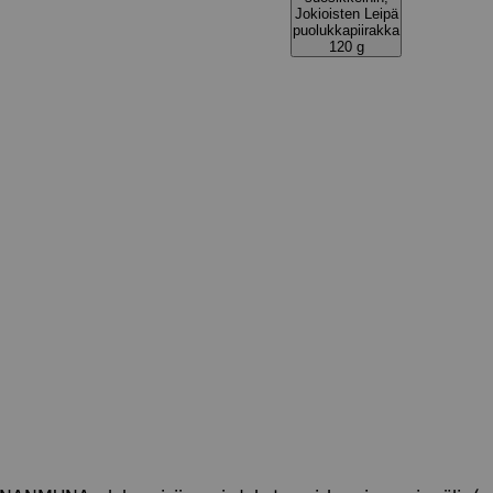
Jokioisten Leipä
puolukkapiirakka
120 g