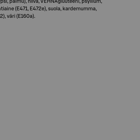
psi, palmu), hiiva, VEHNÄgluuteeni, psyllium,
ointiaine (E471, E472e), suola, kardemumma,
), väri (E160a).