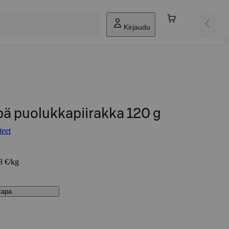
Kirjaudu
pä puolukkapiirakka 120 g
teet
8 €/kg
stapa