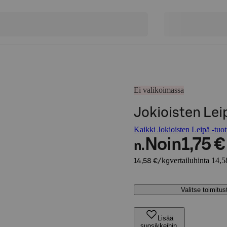
Ei valikoimassa
Jokioisten Lei
Kaikki Jokioisten Leipä -tuot
Noin
1,75 €
n.
vertailuhinta 14,5
14,58 €/kg
Valitse toimitu
Lisää
suosikkeihin,