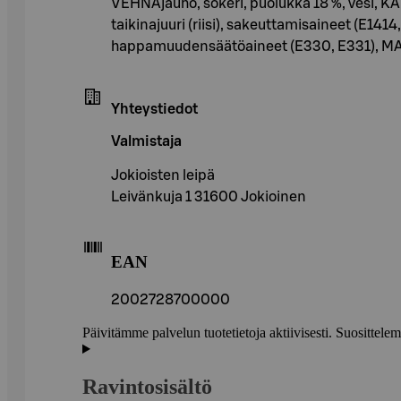
VEHNÄjauho, sokeri, puolukka 18 %, vesi, KAN
taikinajuuri (riisi), sakeuttamisaineet (E14
happamuudensäätöaineet (E330, E331), MAITOpr
Yhteystiedot
Valmistaja
Jokioisten leipä
Leivänkuja 1 31600 Jokioinen
EAN
2002728700000
Päivitämme palvelun tuotetietoja aktiivisesti. Suositte
Ravintosisältö