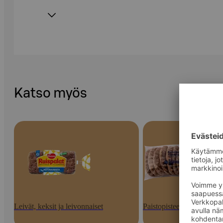
Katso myös
Leivät, keksit ja leivonnaiset
Paistopisteen tuotteet