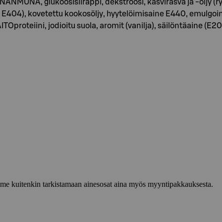
ANMUNA, glukoosisiirappi, dekstroosi, kasvirasva ja -öljy (ry
14, E404), kovetettu kookosöljy, hyytelöimisaine E440, emulg
oteiini, jodioitu suola, aromit (vanilja), säilöntäaine (E202
lemme kuitenkin tarkistamaan ainesosat aina myös myyntipakkauksesta.