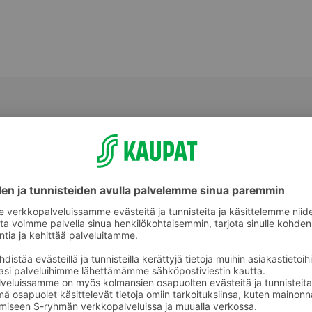
Makeat leivonnaiset