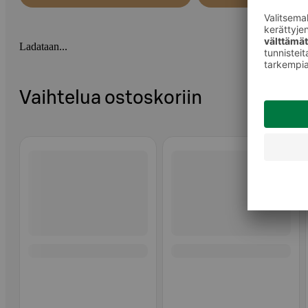
Ladataan...
Vaihtelua ostoskoriin
Ohita listaus