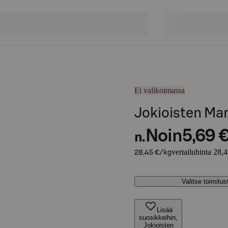
Ei valikoimassa
Jokioisten Man
Noin
5,69 
n.
vertailuhinta 28,
28,45 €/kg
Valitse toimitu
Lisää
suosikkeihin,
Jokioisten