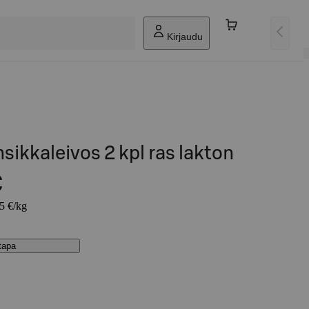
Kirjaudu
sikkaleivos 2 kpl ras lakton
€
45 €/kg
stapa