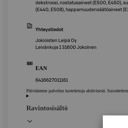
dekstroosi, nostatusaineet (E500, E450), su
(E440, E508), happamuudensäätöaineet (E330
Yhteystiedot
Jokioisten Leipä Oy
Leivänkuja 1 31600 Jokoinen
EAN
6416627011161
Päivitämme palvelun tuotetietoja aktiivisesti. Suositte
Ravintosisältö