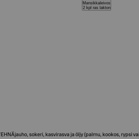
Mansikkaleivos
2 kpl ras lakton
auho, sokeri, kasvirasva ja öljy (palmu, kookos, rypsi vaiht