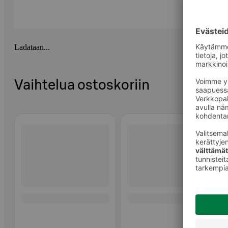
Ladataan...
Vaihtelua ostoskoriin
Ohita listaus