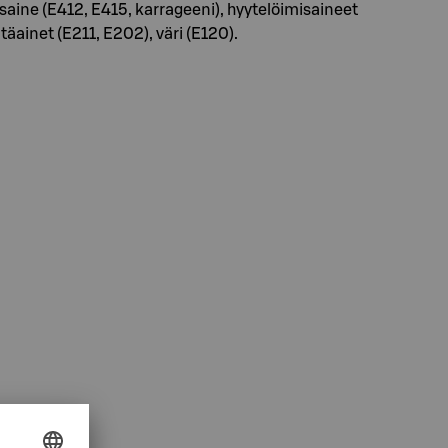
aine (E412, E415, karrageeni), hyytelöimisaineet
ainet (E211, E202), väri (E120).