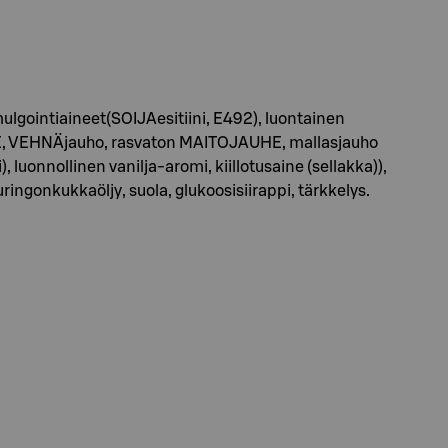
ulgointiaineet(SOIJAesitiini, E492), luontainen
AUHE, VEHNÄjauho, rasvaton MAITOJAUHE, mallasjauho
 luonnollinen vanilja-aromi, kiillotusaine (sellakka)),
gonkukkaöljy, suola, glukoosisiirappi, tärkkelys.