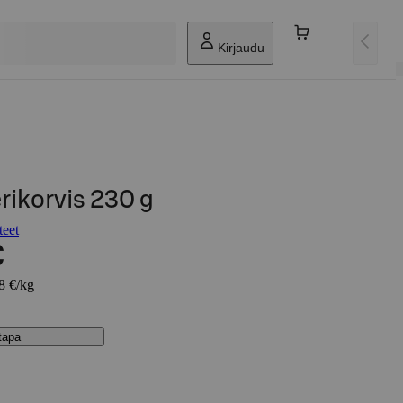
Kirjaudu
rikorvis 230 g
teet
€
48 €/kg
stapa