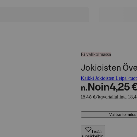
Ei valikoimassa
Jokioisten Öve
Kaikki Jokioisten Leipä -tuot
Noin
4,25 
n.
vertailuhinta 18,
18,48 €/kg
Valitse toimitu
Lisää
suosikkeihin,