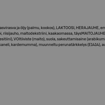
 kasvirasva ja öljy (palmu, kookos), LAKTOOSI, HERAJAUHE, em
aovoi, riisijauho, maltodekstriini, kaakaomassa, täysMAITOJ
iini), VOItiiviste (maito), suola, sakeuttamisaine (arabikumi),
neli, kardemumma), muunneltu perunatärkkelys (E1414), aurin