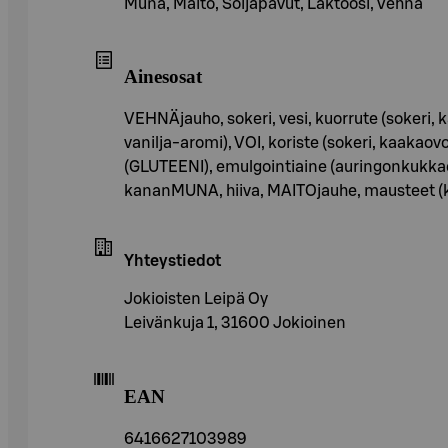
Muna, Maito, Soijapavut, Laktoosi, Vehnä
Ainesosat
VEHNÄjauho, sokeri, vesi, kuorrute (sokeri,
vanilja-aromi), VOI, koriste (sokeri, kaak
(GLUTEENI), emulgointiaine (auringonkukkaesit
kananMUNA, hiiva, MAITOjauhe, mausteet (ka
Yhteystiedot
Jokioisten Leipä Oy
Leivänkuja 1, 31600 Jokioinen
EAN
6416627103989