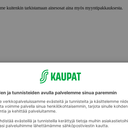
lemme kuitenkin tarkistamaan ainesosat aina myös myyntipakkauksesta.