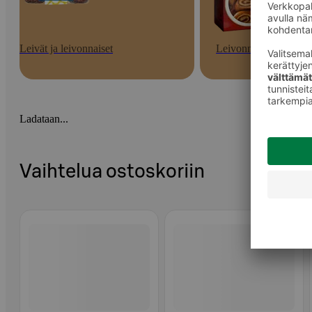
Leivät ja leivonnaiset
Leivonnaiset
Ladataan...
Vaihtelua ostoskoriin
Ohita listaus