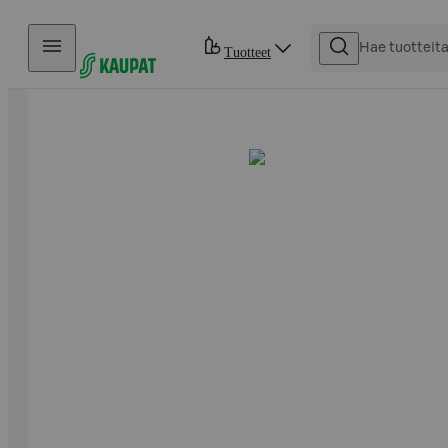
Hyppää sisältöön
Tuotteet