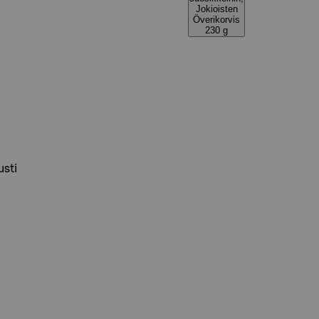
Jokioisten
Överikorvis
230 g
usti