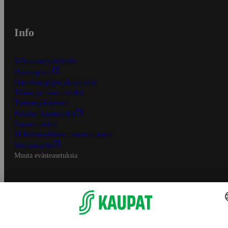
Info
S-Business yrityksille
Oiva-raportit
Osuuskauppojen yhteystiedot
Tilaus- ja toimitusehdot
Tietosuojakäytäntö
Palvelun käyttöehdot
Saavutettavuus
Mobiilisovelluksen saavutettavuus
Mainostajalle
Muuta evästeasetuksia
S-ryhmän palvelut
S-ryhmä