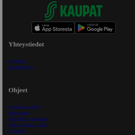
Yhteystiedot
Myymälät
Asiakaspalvelu
Ohjeet
Ensitilaajan ohjeet
Näin maksat
Näin tilaat ja muokkaat
Kaikki ohjeet ja vinkit
In English