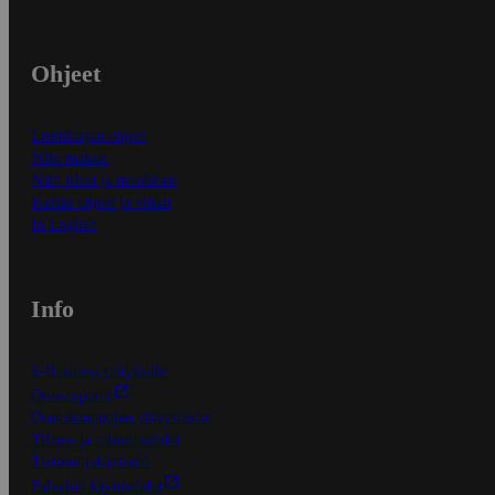
Ohjeet
Ensitilaajan ohjeet
Näin maksat
Näin tilaat ja muokkaat
Kaikki ohjeet ja vinkit
In English
Info
S-Business yrityksille
Oiva-raportit
Osuuskauppojen yhteystiedot
Tilaus- ja toimitusehdot
Tietosuojakäytäntö
Palvelun käyttöehdot