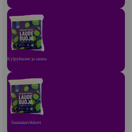
Kylpyhuone ja sauna
Saunatarvikkeet